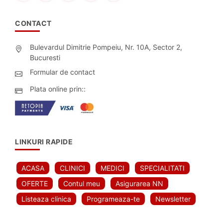
CONTACT
Bulevardul Dimitrie Pompeiu, Nr. 10A, Sector 2,
Bucuresti
Formular de contact
Plata online prin::
LINKURI RAPIDE
ACASA
CLINICI
MEDICI
SPECIALITATI
OFERTE
Contul meu
Asigurarea NN
Listeaza clinica
Programeaza-te
Newsletter