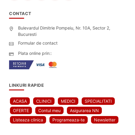
CONTACT
Bulevardul Dimitrie Pompeiu, Nr. 10A, Sector 2,
Bucuresti
Formular de contact
Plata online prin::
LINKURI RAPIDE
ACASA
CLINICI
MEDICI
SPECIALITATI
OFERTE
Contul meu
Asigurarea NN
Listeaza clinica
Programeaza-te
Newsletter