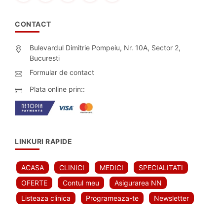
CONTACT
Bulevardul Dimitrie Pompeiu, Nr. 10A, Sector 2,
Bucuresti
Formular de contact
Plata online prin::
LINKURI RAPIDE
ACASA
CLINICI
MEDICI
SPECIALITATI
OFERTE
Contul meu
Asigurarea NN
Listeaza clinica
Programeaza-te
Newsletter