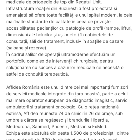
medicale de ortopedie de top din Regatul Unit.
Infrastructura locației din București a fost proiectată și
amenajată să ofere toate facilitățile unui spital modern, la cele
mai înalte standarde de calitate în ceea ce privește
accesibilitatea pacienților cu patologie de profil (rampe, lifturi,
dimensiuni ale holurilor și ușilor etc.) în cabinetele de
consultații, săli de tratament, inclusiv în spațiile de cazare
(saloane și rezerve).
În cadrul sălilor de operații ultramoderne efectuăm un
portofoliu complex de intervenții chirurgicale, pentru
soluționarea cu succes a cazurilor medicale ce necesită o
astfel de conduită terapeutică.
Affidea România este unul dintre cei mai importanți furnizori
de servicii medicale integrate din țara noastră, parte a celui
mai mare operator european de diagnostic imagistic, servicii
ambulatorii și tratament oncologic. Cu o rețea națională
extinsă, Affidea reunește 74 de clinici în 26 de orașe, sub
umbrela cărora se regăsesc și brandurile Hiperdia,
Medeuropa, Sanmed, Phoenix, Medsan și ExMed.
Echipa este alcătuită din peste 1.500 de profesioniști, dintre
care mai mult de 900 de clinicieni, care tratează anual