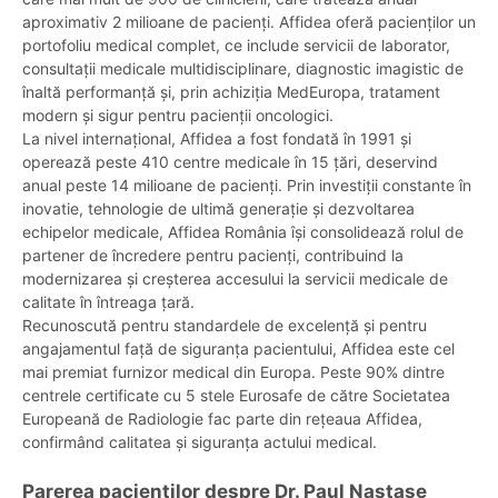
aproximativ 2 milioane de pacienți. Affidea oferă pacienților un
portofoliu medical complet, ce include servicii de laborator,
consultații medicale multidisciplinare, diagnostic imagistic de
înaltă performanță și, prin achiziția MedEuropa, tratament
modern și sigur pentru pacienții oncologici.
La nivel internațional, Affidea a fost fondată în 1991 și
operează peste 410 centre medicale în 15 țări, deservind
anual peste 14 milioane de pacienți. Prin investiții constante în
inovatie, tehnologie de ultimă generație și dezvoltarea
echipelor medicale, Affidea România își consolidează rolul de
partener de încredere pentru pacienți, contribuind la
modernizarea și creșterea accesului la servicii medicale de
calitate în întreaga țară.
Recunoscută pentru standardele de excelență și pentru
angajamentul față de siguranța pacientului, Affidea este cel
mai premiat furnizor medical din Europa. Peste 90% dintre
centrele certificate cu 5 stele Eurosafe de către Societatea
Europeană de Radiologie fac parte din rețeaua Affidea,
confirmând calitatea și siguranța actului medical.
Parerea pacientilor despre Dr. Paul Nastase