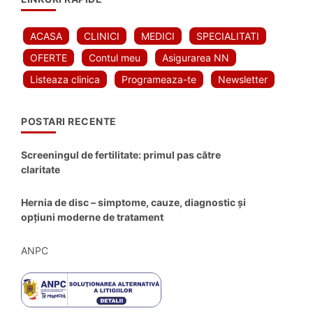
ACASA
CLINICI
MEDICI
SPECIALITATI
OFERTE
Contul meu
Asigurarea NN
Listeaza clinica
Programeaza-te
Newsletter
POSTARI RECENTE
Screeningul de fertilitate: primul pas către
claritate
Hernia de disc – simptome, cauze, diagnostic și
opțiuni moderne de tratament
ANPC