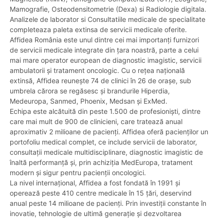
Mamografie, Osteodensitometrie (Dexa) si Radiologie digitala.
Analizele de laborator si Consultatiile medicale de specialitate
completeaza paleta extinsa de servicii medicale oferite.
Affidea România este unul dintre cei mai importanți furnizori
de servicii medicale integrate din țara noastră, parte a celui
mai mare operator european de diagnostic imagistic, servicii
ambulatorii și tratament oncologic. Cu o rețea națională
extinsă, Affidea reunește 74 de clinici în 26 de orașe, sub
umbrela cărora se regăsesc și brandurile Hiperdia,
Medeuropa, Sanmed, Phoenix, Medsan și ExMed.
Echipa este alcătuită din peste 1.500 de profesioniști, dintre
care mai mult de 900 de clinicieni, care tratează anual
aproximativ 2 milioane de pacienți. Affidea oferă pacienților un
portofoliu medical complet, ce include servicii de laborator,
consultații medicale multidisciplinare, diagnostic imagistic de
înaltă performanță și, prin achiziția MedEuropa, tratament
modern și sigur pentru pacienții oncologici.
La nivel internațional, Affidea a fost fondată în 1991 și
operează peste 410 centre medicale în 15 țări, deservind
anual peste 14 milioane de pacienți. Prin investiții constante în
inovatie, tehnologie de ultimă generație și dezvoltarea