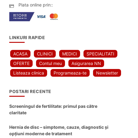
Plata online prin::
LINKURI RAPIDE
ACASA
CLINICI
MEDICI
SPECIALITATI
OFERTE
Contul meu
Asigurarea NN
Listeaza clinica
Programeaza-te
Newsletter
POSTARI RECENTE
Screeningul de fertilitate: primul pas către
claritate
Hernia de disc – simptome, cauze, diagnostic și
opțiuni moderne de tratament