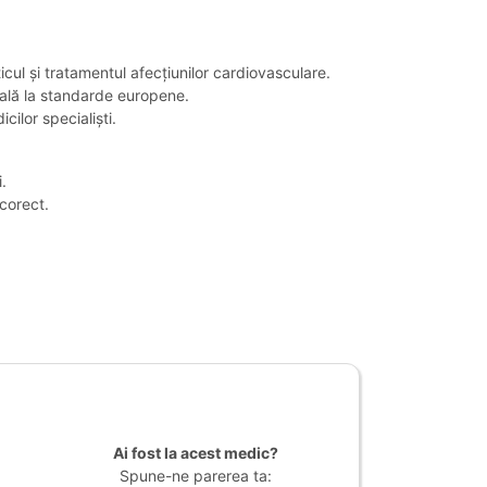
icul și tratamentul afecțiunilor cardiovasculare.
cală la standarde europene.
cilor specialiști.
.
 corect.
Ai fost la acest medic?
Spune-ne parerea ta: