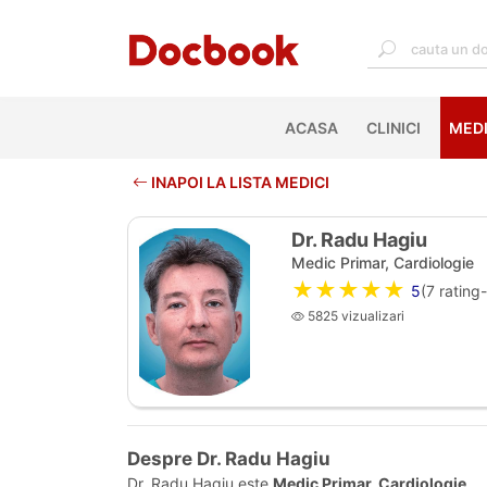
ACASA
(CURRENT)
CLINICI
MEDI
INAPOI LA LISTA MEDICI
Dr. Radu Hagiu
Medic Primar, Cardiologie
★★★★★
5
(
7
rating-
5825 vizualizari
Despre Dr. Radu Hagiu
Dr. Radu Hagiu este
Medic Primar, Cardiologie
.