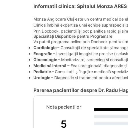
Informatii clinica: Spitalul Monza ARES
Monza Angiocare Cluj este un centru medical de elită
Clinica îmbină expertiza unei echipe supraspecializ
Prin Docbook, pacienții își pot planifica rapid și sim
Specialități Disponibile pentru Programare
Va puteti programa online prin Docbook pentru următ
Cardiologie
– Consultații de specialitate și manage
Ecografie
– Investigatții imagistice precise (inclu
Ginecologie
– Monitorizare, screening și consultați
Medicină Internă
– Evaluare globală, diagnostic și
Pediatrie
– Consultații și îngrijire medicală special
Urologie
– Diagnostic și tratament pentru afecțiunil
Parerea pacientilor despre Dr. Radu Ha
Nota pacientilor
5