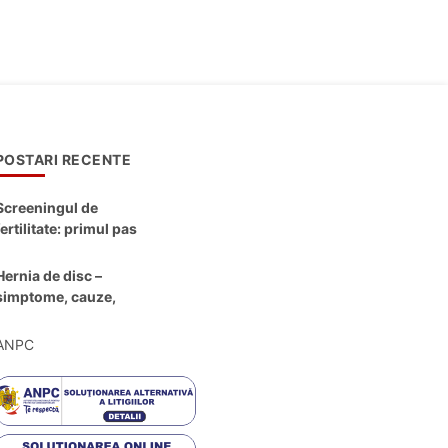
POSTARI RECENTE
Screeningul de
fertilitate: primul pas
către claritate
Hernia de disc –
simptome, cauze,
diagnostic și opțiuni
moderne de
ANPC
tratament