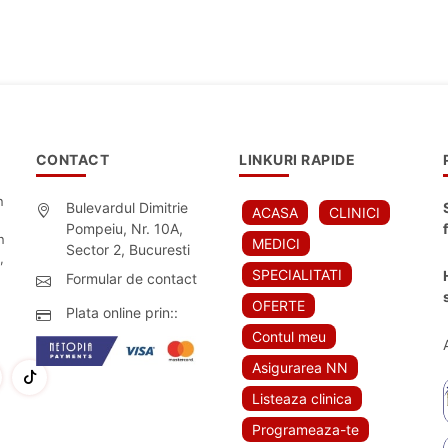
CONTACT
LINKURI RAPIDE
n
Bulevardul Dimitrie
ACASA
CLINICI
Pompeiu, Nr. 10A,
n
MEDICI
Sector 2, Bucuresti
,
SPECIALITATI
Formular de contact
OFERTE
Plata online prin::
Contul meu
Asigurarea NN
Listeaza clinica
Programeaza-te