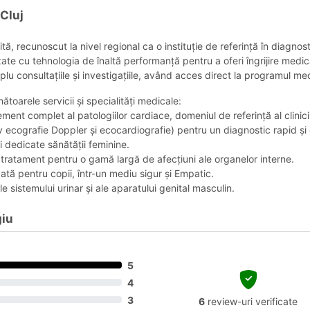
 Cluj
, recunoscut la nivel regional ca o instituție de referință în diagnost
ate cu tehnologia de înaltă performanță pentru a oferi îngrijire medi
plu consultațiile și investigațiile, având acces direct la programul medi
oarele servicii și specialități medicale:
ment complet al patologiilor cardiace, domeniul de referință al clinicii
siv ecografie Doppler și ecocardiografie) pentru un diagnostic rapid și
i dedicate sănătății feminine.
 tratament pentru o gamă largă de afecțiuni ale organelor interne.
izată pentru copii, într-un mediu sigur și Empatic.
e sistemului urinar și ale aparatului genital masculin.
giu
5
4
3
6
review-uri verificate