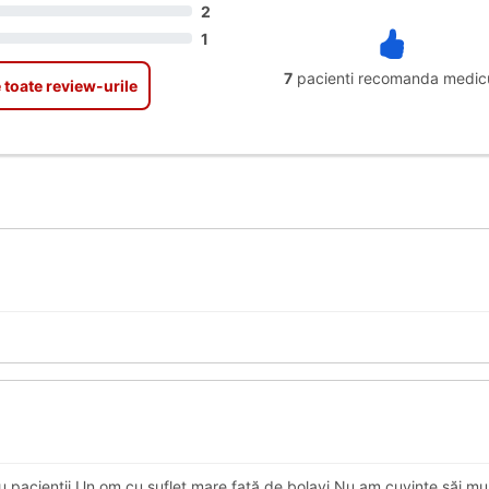
2
1
7
pacienti recomanda medic
 toate review-urile
 pacienții.Un om cu suflet mare față de bolavi.Nu am cuvinte săi m