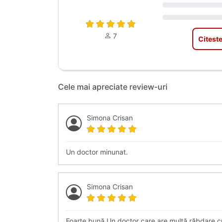
7
Citeste
Cele mai apreciate review-uri
Simona Crisan
Un doctor minunat.
Simona Crisan
Foarte bună.Un doctor care are multă răbdare cu