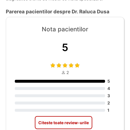
Parerea pacientilor despre Dr. Raluca Dusa
Nota pacientilor
5
2
5
4
3
2
1
Citeste toate review-urile