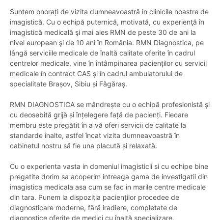
Suntem onorați de vizita dumneavoastră in clinicile noastre de
imagistică. Cu o echipă puternică, motivată, cu experienţă în
imagistică medicală şi mai ales RMN de peste 30 de ani la
nivel european şi de 10 ani în România. RMN Diagnostica, pe
lângă serviciile medicale de înaltă calitate oferite în cadrul
centrelor medicale, vine în întâmpinarea pacienților cu servicii
medicale în contract CAS și în cadrul ambulatorului de
specialitate Brașov, Sibiu și Făgăraș.
RMN DIAGNOSTICA se mândrește cu o echipă profesionistă și
cu deosebită grijă și înțelegere față de pacienți. Fiecare
membru este pregătit în a vă oferi servicii de calitate la
standarde înalte, astfel încat vizita dumneavoastră în
cabinetul nostru să fie una placută și relaxată.
Cu o experienta vasta in domeniul imagisticii si cu echipe bine
pregatite dorim sa acoperim intreaga gama de investigatii din
imagistica medicala asa cum se fac in marile centre medicale
din tara. Punem la dispoziția pacienților procedee de
diagnosticare moderne, fără iradiere, completate de
diagnostice oferite de medici cu înaltă specializare.