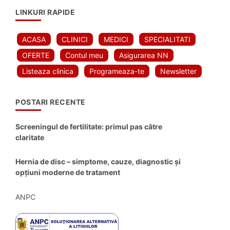
LINKURI RAPIDE
ACASA
CLINICI
MEDICI
SPECIALITATI
OFERTE
Contul meu
Asigurarea NN
Listeaza clinica
Programeaza-te
Newsletter
POSTARI RECENTE
Screeningul de fertilitate: primul pas către
claritate
Hernia de disc – simptome, cauze, diagnostic și
opțiuni moderne de tratament
ANPC