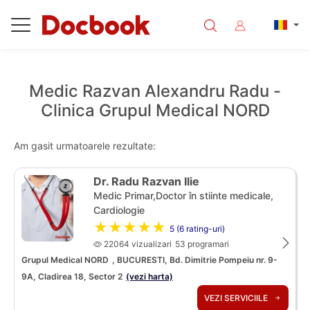
Medic Razvan Alexandru Radu -
Clinica Grupul Medical NORD
Am gasit urmatoarele rezultate:
Dr. Radu Razvan Ilie
Medic Primar,Doctor în stiinte medicale,
Cardiologie
★★★★★
5 (6 rating-uri)
22064 vizualizari
53 programari
Grupul Medical NORD
, BUCURESTI, Bd. Dimitrie Pompeiu nr. 9-
9A, Cladirea 18, Sector 2
(vezi harta)
VEZI SERVICIILE