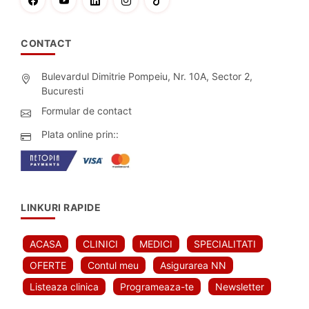
CONTACT
Bulevardul Dimitrie Pompeiu, Nr. 10A, Sector 2,
Bucuresti
Formular de contact
Plata online prin::
LINKURI RAPIDE
ACASA
CLINICI
MEDICI
SPECIALITATI
OFERTE
Contul meu
Asigurarea NN
Listeaza clinica
Programeaza-te
Newsletter