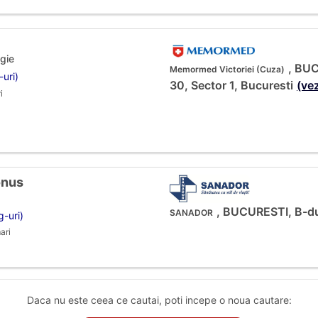
gie
, BUC
Memormed Victoriei (Cuza)
-uri)
30, Sector 1, Bucuresti
(vez
i
onus
, BUCURESTI, B-du
SANADOR
g-uri)
ari
Daca nu este ceea ce cautai, poti incepe o noua cautare: