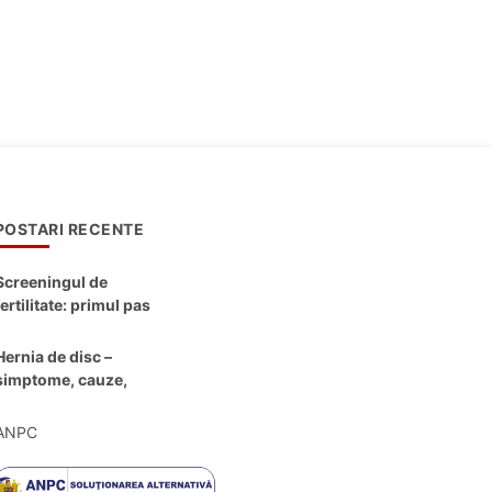
POSTARI RECENTE
Screeningul de
fertilitate: primul pas
către claritate
Hernia de disc –
simptome, cauze,
diagnostic și opțiuni
moderne de
ANPC
tratament