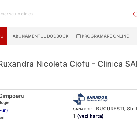
CI
ABONAMENTUL DOCBOOK
PROGRAMARE ONLINE
Ruxandra Nicoleta Ciofu - Clinica 
 Cimpoeru
logie
, BUCURESTI, Str. 
SANADOR
-uri)
1
(vezi harta)
ari