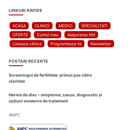
LINKURI RAPIDE
ACASA
CLINICI
MEDICI
SPECIALITATI
OFERTE
Contul meu
Asigurarea NN
Listeaza clinica
Programeaza-te
Newsletter
POSTARI RECENTE
Screeningul de fertilitate: primul pas către
claritate
Hernia de disc – simptome, cauze, diagnostic și
opțiuni moderne de tratament
ANPC