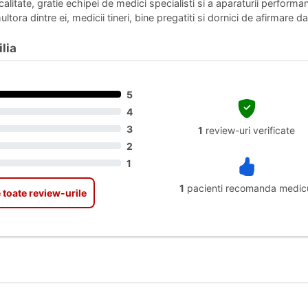
 calitate, gratie echipei de medici specialisti si a aparaturii perf
ultora dintre ei, medicii tineri, bine pregatiti si dornici de afirmare
lia
5
4
3
1
review-uri verificate
2
1
1
pacienti recomanda medic
 toate review-urile