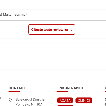
te! Mulțumesc mult!
Citeste toate review-urile
CONTACT
LINKURI RAPIDE
n
Bulevardul Dimitrie
ACASA
CLINICI
Pompeiu, Nr. 10A,