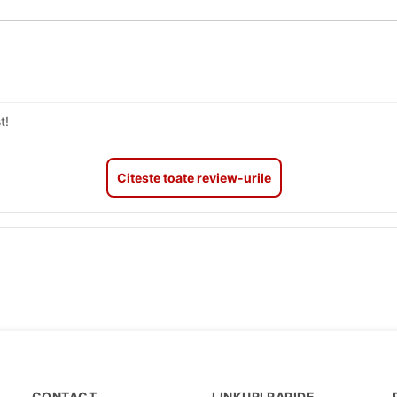
t!
Citeste toate review-urile
CONTACT
LINKURI RAPIDE