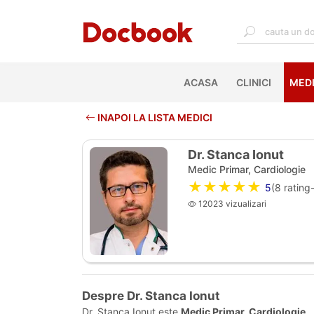
ACASA
(CURRENT)
CLINICI
MEDI
INAPOI LA LISTA MEDICI
Dr. Stanca Ionut
Medic Primar, Cardiologie
★★★★★
5
(
8
rating-
12023 vizualizari
Despre Dr. Stanca Ionut
Dr. Stanca Ionut este
Medic Primar, Cardiologie
.