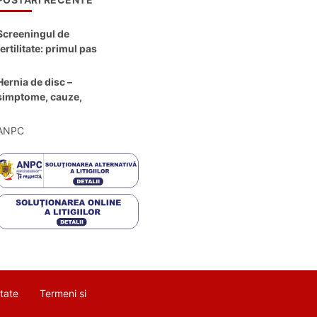
Screeningul de
fertilitate: primul pas
către claritate
Hernia de disc –
simptome, cauze,
diagnostic și opțiuni
moderne de
ANPC
tratament
itate
Termeni si