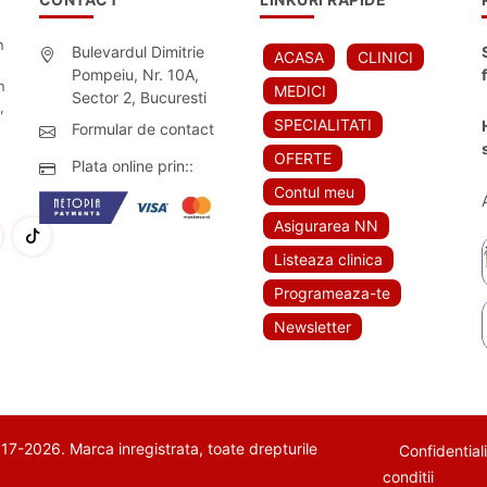
n
Bulevardul Dimitrie
ACASA
CLINICI
Pompeiu, Nr. 10A,
n
MEDICI
Sector 2, Bucuresti
,
SPECIALITATI
Formular de contact
OFERTE
Plata online prin::
Contul meu
Asigurarea NN
Listeaza clinica
Programeaza-te
Newsletter
7-2026. Marca inregistrata, toate drepturile
Confidential
conditii