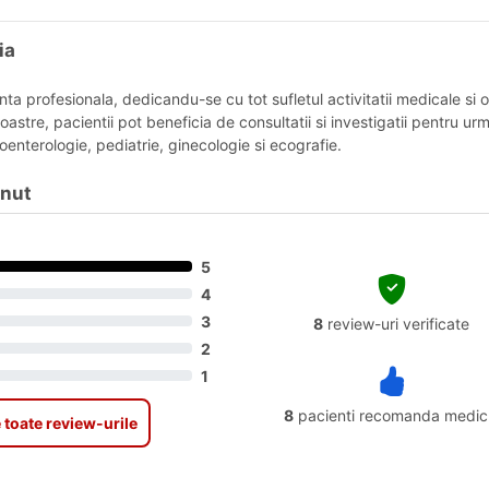
ia
 profesionala, dedicandu-se cu tot sufletul activitatii medicale si of
noastre, pacientii pot beneficia de consultatii si investigatii pentru ur
oenterologie, pediatrie, ginecologie si ecografie.
onut
5
4
3
8
review-uri verificate
2
1
8
pacienti recomanda medic
 toate review-urile