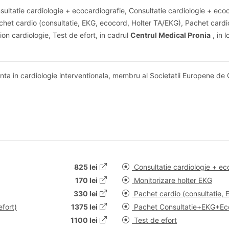
sultatie cardiologie + ecocardiografie, Consultatie cardiologie + eco
chet cardio (consultatie, EKG, ecocord, Holter TA/EKG), Pachet cardio
n cardiologie, Test de efort, in cadrul
Centrul Medical Pronia
, in 
ta in cardiologie interventionala, membru al Societatii Europene de 
825 lei
Consultatie cardiologie + ec
170 lei
Monitorizare holter EKG
330 lei
Pachet cardio (consultatie, 
efort)
1375 lei
Pachet Consultatie+EKG+Eco
1100 lei
Test de efort