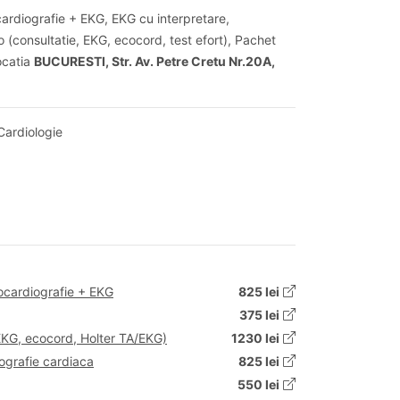
cardiografie + EKG, EKG cu interpretare,
 (consultatie, EKG, ecocord, test efort), Pachet
locatia
BUCURESTI, Str. Av. Petre Cretu Nr.20A,
Cardiologie
ocardiografie + EKG
825 lei
375 lei
EKG, ecocord, Holter TA/EKG)
1230 lei
grafie cardiaca
825 lei
550 lei