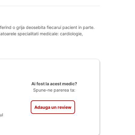
erind o grija deosebita fiecarui pacient in parte.
matoarele specialitati medicale: cardiologie,
Ai fost la acest medic?
Spune-ne parerea ta:
Adauga un review
ul