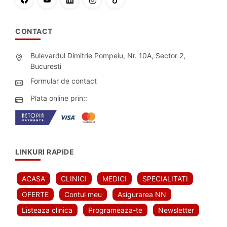
CONTACT
Bulevardul Dimitrie Pompeiu, Nr. 10A, Sector 2,
Bucuresti
Formular de contact
Plata online prin::
LINKURI RAPIDE
ACASA
CLINICI
MEDICI
SPECIALITATI
OFERTE
Contul meu
Asigurarea NN
Listeaza clinica
Programeaza-te
Newsletter