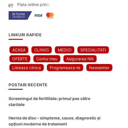
Plata online prin::
LINKURI RAPIDE
ACASA
CLINICI
MEDICI
SPECIALITATI
OFERTE
Contul meu
Asigurarea NN
Listeaza clinica
Programeaza-te
Newsletter
POSTARI RECENTE
Screeningul de fertilitate: primul pas către
claritate
Hernia de disc – simptome, cauze, diagnostic și
opțiuni moderne de tratament