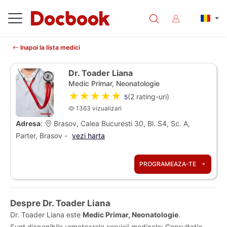
Inapoi la lista medici
Dr. Toader Liana
Medic Primar, Neonatologie
★★★★★
(
2
rating-uri)
5
1363 vizualizari
Adresa
:
Brasov, Calea Bucuresti 30, Bl. S4, Sc. A,
Parter, Brasov -
vezi harta
PROGRAMEAZA-TE
Despre Dr. Toader Liana
Dr. Toader Liana este
Medic Primar, Neonatologie
.
Sunt disponibile urmatoarele servicii medicale: Consultatie