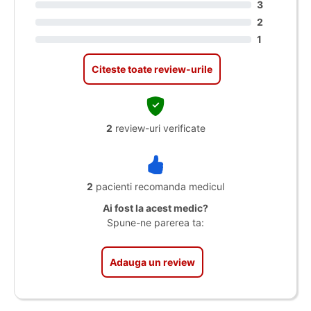
3
2
1
Citeste toate review-urile
2
review-uri verificate
2
pacienti recomanda medicul
Ai fost la acest medic?
Spune-ne parerea ta:
Adauga un review