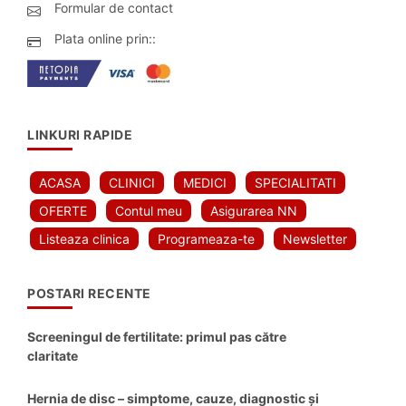
Formular de contact
Plata online prin::
LINKURI RAPIDE
ACASA
CLINICI
MEDICI
SPECIALITATI
OFERTE
Contul meu
Asigurarea NN
Listeaza clinica
Programeaza-te
Newsletter
POSTARI RECENTE
Screeningul de fertilitate: primul pas către
claritate
Hernia de disc – simptome, cauze, diagnostic și