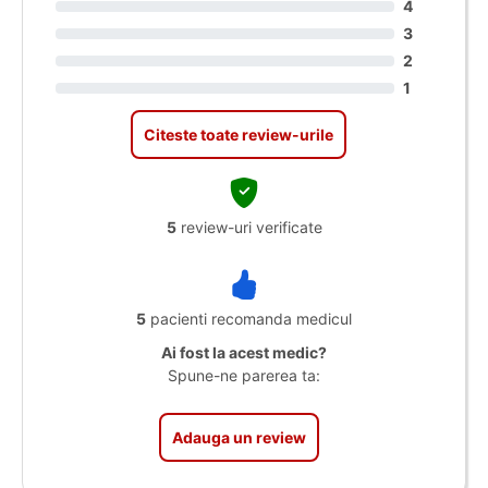
4
3
2
1
Citeste toate review-urile
5
review-uri verificate
5
pacienti recomanda medicul
Ai fost la acest medic?
Spune-ne parerea ta:
Adauga un review