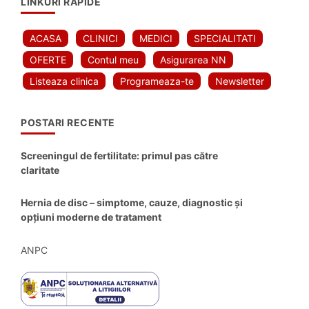
LINKURI RAPIDE
ACASA
CLINICI
MEDICI
SPECIALITATI
OFERTE
Contul meu
Asigurarea NN
Listeaza clinica
Programeaza-te
Newsletter
POSTARI RECENTE
Screeningul de fertilitate: primul pas către
claritate
Hernia de disc – simptome, cauze, diagnostic și
opțiuni moderne de tratament
ANPC