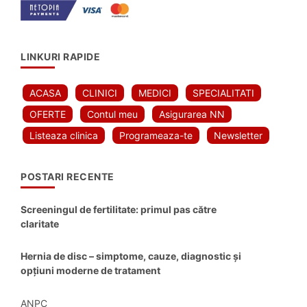
LINKURI RAPIDE
ACASA
CLINICI
MEDICI
SPECIALITATI
OFERTE
Contul meu
Asigurarea NN
Listeaza clinica
Programeaza-te
Newsletter
POSTARI RECENTE
Screeningul de fertilitate: primul pas către
claritate
Hernia de disc – simptome, cauze, diagnostic și
opțiuni moderne de tratament
ANPC