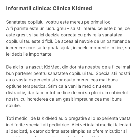
Informatii clinica: Clinica Kidmed
Sanatatea copilului vostru este mereu pe primul loc.
A fi parinte este un lucru greu – sa stii mereu ce este bine, ce
este gresit si sa iei decizia corecta cu privire la sanatatea
copilului tau este dificil. De aceea ai nevoie de un partener de
incredere care sa te poata ajuta, in acele momente critice, sa
iei deciziile importante.
De aici s-a nascut KidMed, din dorinta noastra de a fi cel mai
bun partener pentru sanatatea copilului tau. Specialistii nostri
au o vasta experienta si vor cauta mereu cea mai buna
optiune terapeutica. Stim ca a veni la medic nu este
distractiv, dar facem tot ce tine de noi sa pleci din cabinetul
nostru cu increderea ca am gasit impreuna cea mai buna
solutie.
Toti medicii de la KidMed au o pregatire si o experienta vasta
in diferite specialitati pediatrice. Aici vei intalni medici talentati
si dedicati, a caror dorinta este simpla: sa ofere micutilor si