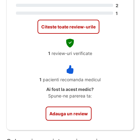
2
1
Citeste toate review-urile
1
review-uri verificate
1
pacienti recomanda medicul
Ai fost la acest medic?
Spune-ne parerea ta:
Adauga un review