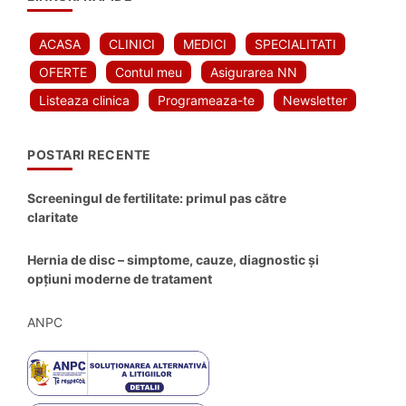
ACASA
CLINICI
MEDICI
SPECIALITATI
OFERTE
Contul meu
Asigurarea NN
Listeaza clinica
Programeaza-te
Newsletter
POSTARI RECENTE
Screeningul de fertilitate: primul pas către
claritate
Hernia de disc – simptome, cauze, diagnostic și
opțiuni moderne de tratament
ANPC