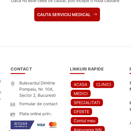
Daca nu este ceea ce cautai, poti incepe o noua cautare:
CAUTA SERVICIU MEDICAL
CONTACT
LINKURI RAPIDE
n
Bulevardul Dimitrie
ACASA
CLINICI
Pompeiu, Nr. 10A,
n
MEDICI
Sector 2, Bucuresti
,
SPECIALITATI
Formular de contact
OFERTE
Plata online prin::
Contul meu
Asigurarea NN