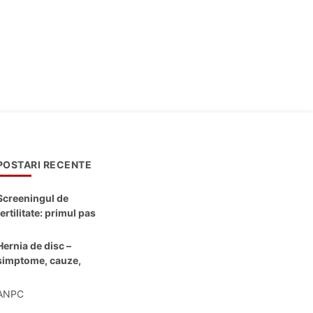
POSTARI RECENTE
Screeningul de
fertilitate: primul pas
către claritate
Hernia de disc –
simptome, cauze,
diagnostic și opțiuni
moderne de
ANPC
tratament