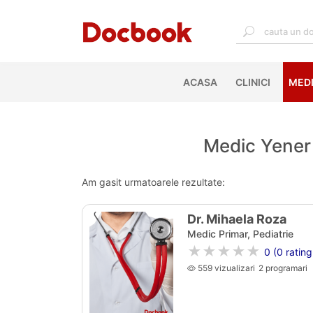
ACASA
(CURRENT)
CLINICI
MEDI
Medic Yener 
Am gasit urmatoarele rezultate:
Dr. Mihaela Roza
Medic Primar, Pediatrie
★★★★★
0 (0 rating
559 vizualizari
2 programari