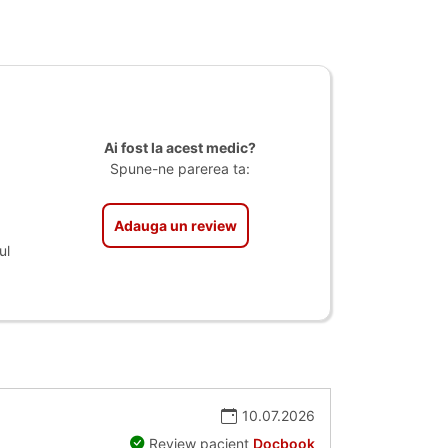
Ai fost la acest medic?
Spune-ne parerea ta:
Adauga un review
ul
10.07.2026
Review pacient
Docbook