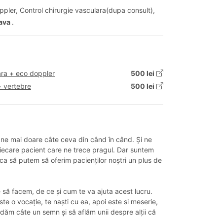
ppler, Control chirurgie vasculara(dupa consult),
eava
.
ara + eco doppler
500 lei
+ vertebre
500 lei
 ne mai doare câte ceva din când în când. Și ne
e fiecare pacient care ne trece pragul. Dar suntem
ca să putem să oferim pacienților noștri un plus de
ie să facem, de ce și cum te va ajuta acest lucru.
e o vocație, te naști cu ea, apoi este si meserie,
ăm câte un semn și să aflăm unii despre alții că