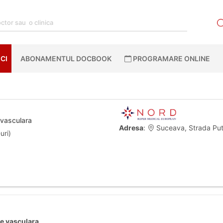
CI
ABONAMENTUL DOCBOOK
PROGRAMARE ONLINE
 vasculara
Adresa
:
Suceava, Strada Put
uri)
ie vasculara
.