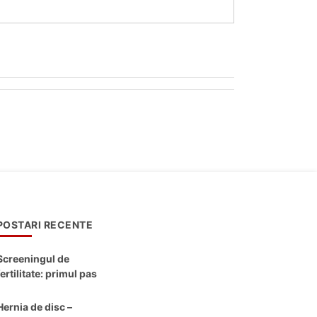
POSTARI RECENTE
Screeningul de
fertilitate: primul pas
către claritate
Hernia de disc –