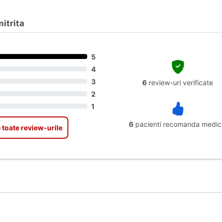
itrita
5
4
3
6
review-uri verificate
2
1
6
pacienti recomanda medic
 toate review-urile