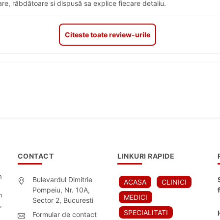
re, răbdătoare si dispusă sa explice fiecare detaliu.
Citeste toate review-urile
CONTACT
LINKURI RAPIDE
n
Bulevardul Dimitrie
ACASA
CLINICI
Pompeiu, Nr. 10A,
n
MEDICI
Sector 2, Bucuresti
,
SPECIALITATI
Formular de contact