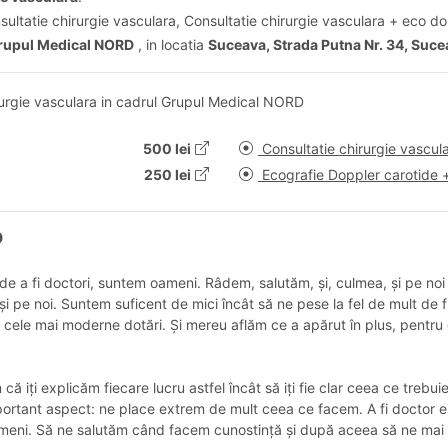
sultatie chirurgie vasculara, Consultatie chirurgie vasculara + eco do
rupul Medical NORD
, in locatia
Suceava, Strada Putna Nr. 34, Suc
rurgie vasculara in cadrul Grupul Medical NORD
500 lei
Consultatie chirurgie vascul
250 lei
Ecografie Doppler carotide 
D
e a fi doctori, suntem oameni. Râdem, salutăm, și, culmea, și pe noi
m și pe noi. Suntem suficent de mici încât să ne pese la fel de mult d
 cele mai moderne dotări. Și mereu aflăm ce a apărut în plus, pentru 
ă iți explicăm fiecare lucru astfel încât să iți fie clar ceea ce trebu
ortant aspect: ne place extrem de mult ceea ce facem. A fi doctor est
ameni. Să ne salutăm când facem cunostință și după aceea să ne mai d