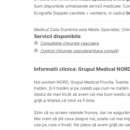
Sunt disponibile urmatoarele servicii medicale: Con
Ecografie Doppler carotide + vertebre, in cadrul
G
Medicul Zaita Dumitrita este Medic Specialist, Chi
Servicii disponibile
Consultatie chirurgie vasculara
Control chirurgie vasculara(dupa consult)
Informatii clinica: Grupul Medical NOR
Noi suntem NORD, Grupul Medical Provita. Înainte d
tratăm. Și îi tratăm și pe ceilalți așa cum ne trată
destul de mari încât să avem cei mai buni medici și
grijă și liniștea că totul va fi bine.
Știm că nu scriem rețetele frumos, dar ne asigurăm c
Mai vrem să știi ceva despre noi, poate cel mai imp
cea pe care o înveți. Ne place să avem grijă de o