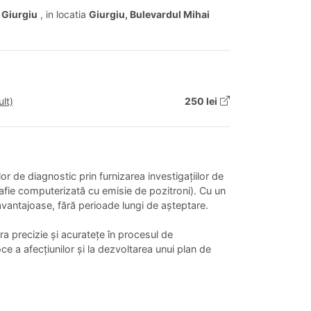
Giurgiu
, in locatia
Giurgiu, Bulevardul Mihai
lt)
250 lei
or de diagnostic prin furnizarea investigațiilor de
fie computerizată cu emisie de pozitroni). Cu un
 avantajoase, fără perioade lungi de așteptare.
a precizie și acuratețe în procesul de
oce a afecțiunilor și la dezvoltarea unui plan de