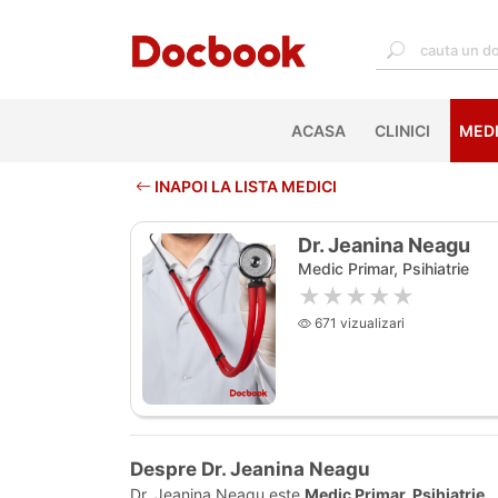
ACASA
(CURRENT)
CLINICI
MEDI
INAPOI LA LISTA MEDICI
Dr. Jeanina Neagu
Medic Primar, Psihiatrie
★★★★★
671 vizualizari
Despre Dr. Jeanina Neagu
Dr. Jeanina Neagu este
Medic Primar, Psihiatrie
.