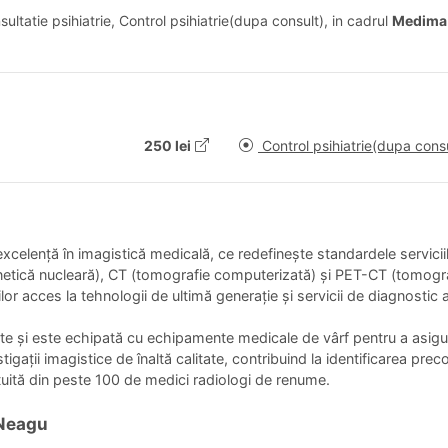
ultatie psihiatrie, Control psihiatrie(dupa consult), in cadrul
Medima 
250 lei
Control psihiatrie(dupa consu
xcelență în imagistică medicală, ce redefinește standardele serviciil
etică nucleară), CT (tomografie computerizată) și PET-CT (tomogra
lor acces la tehnologii de ultimă generație și servicii de diagnostic
te și este echipată cu echipamente medicale de vârf pentru a asigur
tigații imagistice de înaltă calitate, contribuind la identificarea prec
uită din peste 100 de medici radiologi de renume.
 Neagu