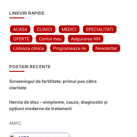
LINKURI RAPIDE
ACASA
CLINICI
MEDICI
SPECIALITATI
OFERTE
Contul meu
Asigurarea NN
Listeaza clinica
Programeaza-te
Newsletter
POSTARI RECENTE
Screeningul de fertilitate: primul pas către
claritate
Hernia de disc – simptome, cauze, diagnostic și
opțiuni moderne de tratament
ANPC