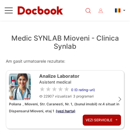
Medic SYNLAB Mioveni - Clinica
Synlab
Am gasit urmatoarele rezultate:
Analize Laborator
Asistent medical
★★★★★
0 (0 rating-uri)
22907 vizualizari
3 programari
Poliana
, Mioveni, Str. Caranesti, Nr. 1, (bunul imobil) nr.4 situat in
Dispensarul Mioveni, etaj 1
(vezi harta)
VEZI SERVICIILE