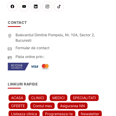
CONTACT
Bulevardul Dimitrie Pompeiu, Nr. 10A, Sector 2,
Bucuresti
Formular de contact
Plata online prin::
LINKURI RAPIDE
ACASA
CLINICI
MEDICI
SPECIALITATI
OFERTE
Contul meu
Asigurarea NN
Listeaza clinica
Programeaza-te
Newsletter