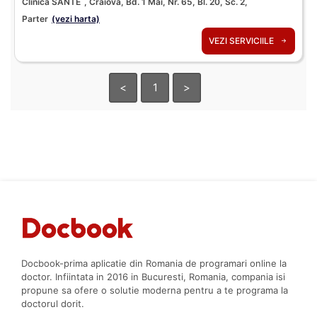
Clinica SANTE
, Craiova, Bd. 1 Mai, Nr. 65, Bl. 20, Sc. 2,
Parter
(vezi harta)
VEZI SERVICIILE
<
1
>
Docbook-prima aplicatie din Romania de programari online la
doctor. Infiintata in 2016 in Bucuresti, Romania, compania isi
propune sa ofere o solutie moderna pentru a te programa la
doctorul dorit.