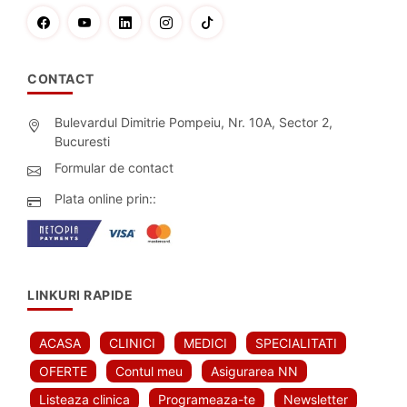
CONTACT
Bulevardul Dimitrie Pompeiu, Nr. 10A, Sector 2,
Bucuresti
Formular de contact
Plata online prin::
LINKURI RAPIDE
ACASA
CLINICI
MEDICI
SPECIALITATI
OFERTE
Contul meu
Asigurarea NN
Listeaza clinica
Programeaza-te
Newsletter