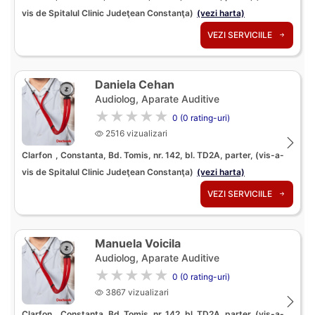
vis de Spitalul Clinic Judeţean Constanţa)
(vezi harta)
VEZI SERVICIILE
Daniela Cehan
Audiolog, Aparate Auditive
★★★★★
0 (0 rating-uri)
2516 vizualizari
Clarfon
, Constanta, Bd. Tomis, nr. 142, bl. TD2A, parter, (vis-a-
vis de Spitalul Clinic Judeţean Constanţa)
(vezi harta)
VEZI SERVICIILE
Manuela Voicila
Audiolog, Aparate Auditive
★★★★★
0 (0 rating-uri)
3867 vizualizari
Clarfon
, Constanta, Bd. Tomis, nr. 142, bl. TD2A, parter, (vis-a-