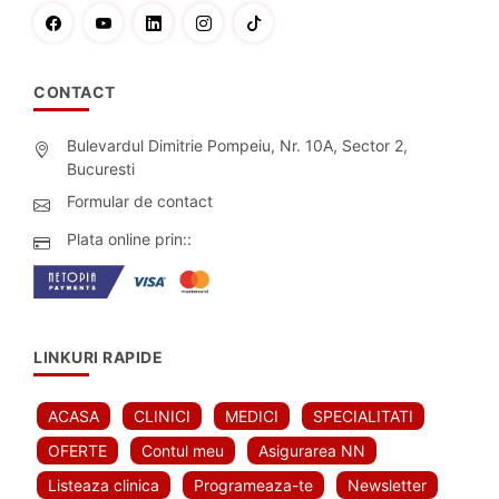
CONTACT
Bulevardul Dimitrie Pompeiu, Nr. 10A, Sector 2,
Bucuresti
Formular de contact
Plata online prin::
LINKURI RAPIDE
ACASA
CLINICI
MEDICI
SPECIALITATI
OFERTE
Contul meu
Asigurarea NN
Listeaza clinica
Programeaza-te
Newsletter