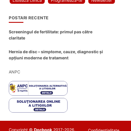
Listeaza clinica
Programeaza-te
Newsletter
POSTARI RECENTE
Screeningul de fertilitate: primul pas către
claritate
Hernia de disc – simptome, cauze, diagnostic și
opțiuni moderne de tratament
ANPC
Copyright ©
Docbook
2017-2026.
Confidentialitate