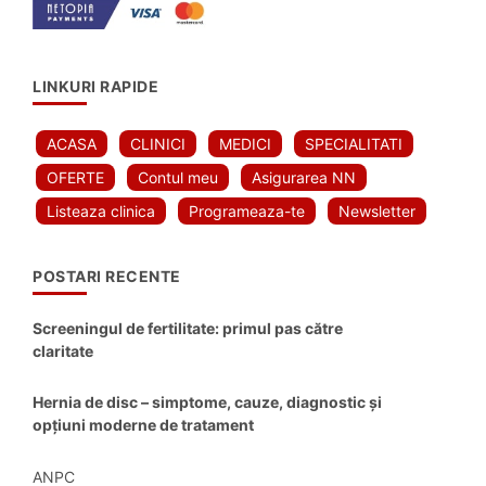
LINKURI RAPIDE
ACASA
CLINICI
MEDICI
SPECIALITATI
OFERTE
Contul meu
Asigurarea NN
Listeaza clinica
Programeaza-te
Newsletter
POSTARI RECENTE
Screeningul de fertilitate: primul pas către
claritate
Hernia de disc – simptome, cauze, diagnostic și
opțiuni moderne de tratament
ANPC