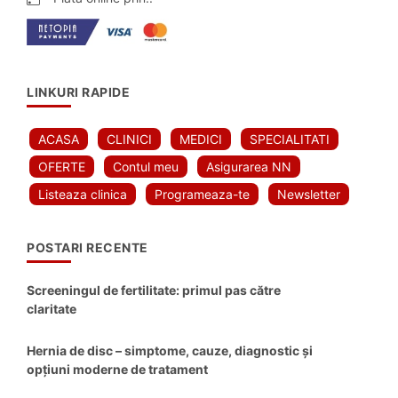
LINKURI RAPIDE
ACASA
CLINICI
MEDICI
SPECIALITATI
OFERTE
Contul meu
Asigurarea NN
Listeaza clinica
Programeaza-te
Newsletter
POSTARI RECENTE
Screeningul de fertilitate: primul pas către
claritate
Hernia de disc – simptome, cauze, diagnostic și
opțiuni moderne de tratament