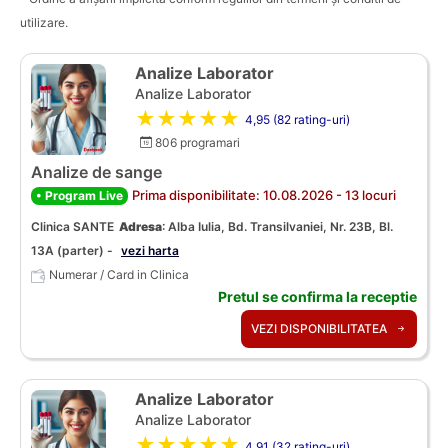
utilizare.
Analize Laborator
Analize Laborator
★★★★★
4,95 (82 rating-uri)
806 programari
Analize de sange
Prima disponibilitate: 10.08.2026 - 13 locuri
• Program Live
Clinica SANTE
Adresa
:
Alba Iulia, Bd. Transilvaniei, Nr. 23B, Bl.
13A (parter) -
vezi harta
Numerar / Card in Clinica
Pretul se confirma la receptie
VEZI DISPONIBILITATEA
Analize Laborator
Analize Laborator
★★★★★
4,91 (32 rating-uri)