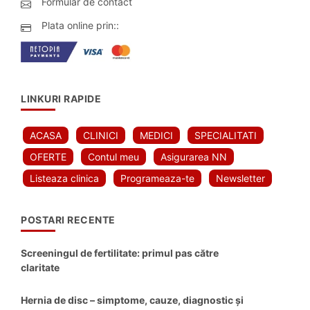
Formular de contact
Plata online prin::
LINKURI RAPIDE
ACASA
CLINICI
MEDICI
SPECIALITATI
OFERTE
Contul meu
Asigurarea NN
Listeaza clinica
Programeaza-te
Newsletter
POSTARI RECENTE
Screeningul de fertilitate: primul pas către
claritate
Hernia de disc – simptome, cauze, diagnostic și