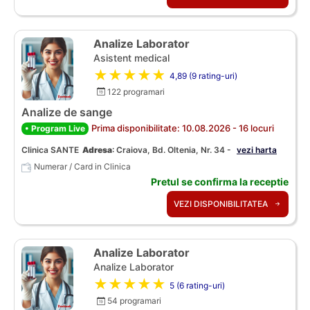
Analize Laborator
Asistent medical
★★★★★
4,89 (9 rating-uri)
122 programari
Analize de sange
Prima disponibilitate: 10.08.2026 - 16 locuri
• Program Live
Clinica SANTE
Adresa
:
Craiova, Bd. Oltenia, Nr. 34 -
vezi harta
Numerar / Card in Clinica
Pretul se confirma la receptie
VEZI DISPONIBILITATEA
Analize Laborator
Analize Laborator
★★★★★
5 (6 rating-uri)
54 programari