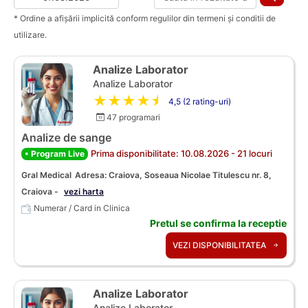
* Ordine a afișării implicită conform regulilor din termeni și conditii de
utilizare.
Analize Laborator
Analize Laborator
★★★★★
4,5 (2 rating-uri)
47 programari
Analize de sange
Prima disponibilitate: 10.08.2026 - 21 locuri
• Program Live
Gral Medical
Adresa: Craiova, Soseaua Nicolae Titulescu nr. 8,
Craiova -
vezi harta
Numerar / Card in Clinica
Pretul se confirma la receptie
VEZI DISPONIBILITATEA
Analize Laborator
Analize Laborator