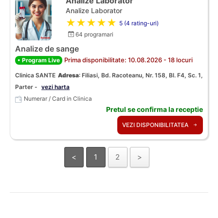
Analize Laborator
Analize Laborator
★★★★★
5 (4 rating-uri)
64 programari
Analize de sange
Prima disponibilitate: 10.08.2026 - 18 locuri
• Program Live
Clinica SANTE
Adresa
:
Filiasi, Bd. Racoteanu, Nr. 158, Bl. F4, Sc. 1,
Parter -
vezi harta
Numerar / Card in Clinica
Pretul se confirma la receptie
VEZI DISPONIBILITATEA
<
1
2
>