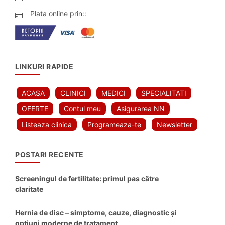
Plata online prin::
LINKURI RAPIDE
ACASA
CLINICI
MEDICI
SPECIALITATI
OFERTE
Contul meu
Asigurarea NN
Listeaza clinica
Programeaza-te
Newsletter
POSTARI RECENTE
Screeningul de fertilitate: primul pas către
claritate
Hernia de disc – simptome, cauze, diagnostic și
opțiuni moderne de tratament