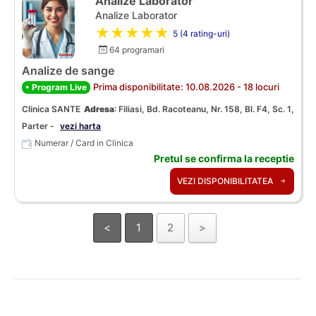
Analize Laborator
Analize Laborator
★★★★★
5 (4 rating-uri)
64 programari
Analize de sange
Prima disponibilitate: 10.08.2026 - 18 locuri
• Program Live
Clinica SANTE
Adresa
:
Filiasi, Bd. Racoteanu, Nr. 158, Bl. F4, Sc. 1,
Parter -
vezi harta
Numerar / Card in Clinica
Pretul se confirma la receptie
VEZI DISPONIBILITATEA
<
1
2
>