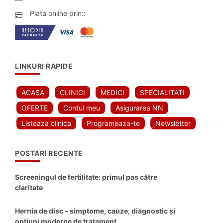
Plata online prin::
LINKURI RAPIDE
ACASA
CLINICI
MEDICI
SPECIALITATI
OFERTE
Contul meu
Asigurarea NN
Listeaza clinica
Programeaza-te
Newsletter
POSTARI RECENTE
Screeningul de fertilitate: primul pas către
claritate
Hernia de disc – simptome, cauze, diagnostic și
opțiuni moderne de tratament