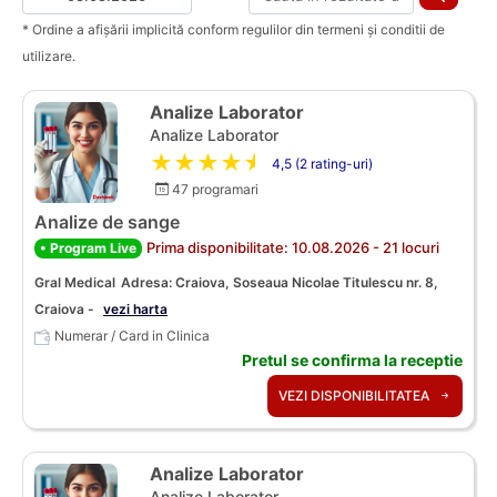
* Ordine a afișării implicită conform regulilor din termeni și conditii de
utilizare.
Analize Laborator
Analize Laborator
★★★★★
4,5 (2 rating-uri)
47 programari
Analize de sange
Prima disponibilitate: 10.08.2026 - 21 locuri
• Program Live
Gral Medical
Adresa: Craiova, Soseaua Nicolae Titulescu nr. 8,
Craiova -
vezi harta
Numerar / Card in Clinica
Pretul se confirma la receptie
VEZI DISPONIBILITATEA
Analize Laborator
Analize Laborator