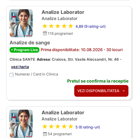
Analize Laborator
Analize Laborator
★★★★★
4,89 (9 rating-uri)
116 programari
Analize de sange
Prima disponibilitate: 10.08.2026 - 30 locuri
• Program Live
Clinica SANTE
Adresa
:
Craiova, Str. Vasile Alecsandri, Nr. 46 -
vezi harta
Numerar / Card in Clinica
Pretul se confirma la receptie
VEZI DISPONIBILITATEA
Analize Laborator
Analize Laborator
★★★★★
5 (6 rating-uri)
54 programari