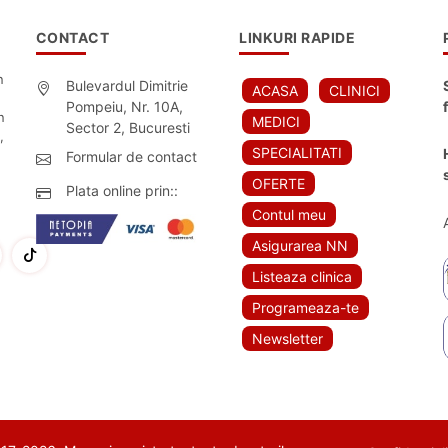
CONTACT
LINKURI RAPIDE
n
Bulevardul Dimitrie
ACASA
CLINICI
Pompeiu, Nr. 10A,
n
MEDICI
Sector 2, Bucuresti
,
SPECIALITATI
Formular de contact
OFERTE
Plata online prin::
Contul meu
Asigurarea NN
Listeaza clinica
Programeaza-te
Newsletter