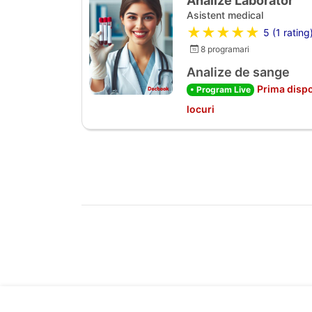
Analize Laborator
Asistent medical
★★★★★
5 (1 rating
8 programari
Analize de sange
Prima dispo
• Program Live
locuri