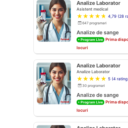
Analize Laborator
Asistent medical
★★★★★
4,79 (28 ra
647 programari
Analize de sange
Prima dispo
• Program Live
locuri
Analize Laborator
Analize Laborator
★★★★★
5 (4 rating
30 programari
Analize de sange
Prima dispo
• Program Live
locuri