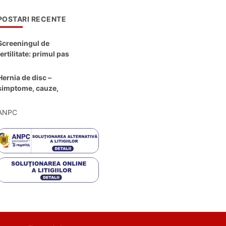
POSTARI RECENTE
Screeningul de
fertilitate: primul pas
către claritate
Hernia de disc –
simptome, cauze,
diagnostic și opțiuni
moderne de
ANPC
tratament