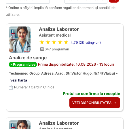
* Ordine a afișării implicită conform regulilor din termeni și conditii de
utilizare.
Analize Laborator
Asistent medical
★★★★★
4,79 (28 rating-uri)
647 programari
Analize de sange
Prima disponibilitate: 10.08.2026 - 13 locuri
• Program Live
Technomed Group
Adresa: Arad, Str.Victor Hugo, Nr.14(Vlaicu) -
vezi harta
Numerar / Card in Clinica
Pretul se confirma la receptie
VEZI DISPONIBILITATEA
Analize Laborator
Analize Laborator