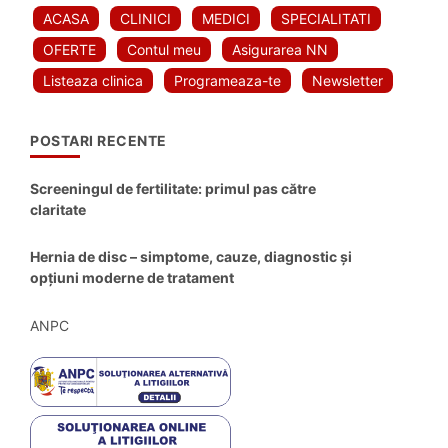
ACASA
CLINICI
MEDICI
SPECIALITATI
OFERTE
Contul meu
Asigurarea NN
Listeaza clinica
Programeaza-te
Newsletter
POSTARI RECENTE
Screeningul de fertilitate: primul pas către
claritate
Hernia de disc – simptome, cauze, diagnostic și
opțiuni moderne de tratament
ANPC