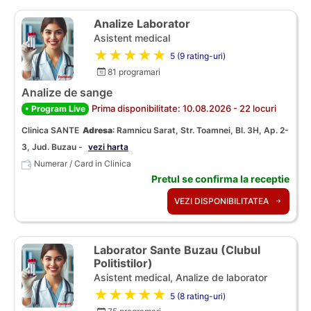
Analize Laborator
Asistent medical
★★★★★
5 (9 rating-uri)
81 programari
Analize de sange
Prima disponibilitate: 10.08.2026 - 22 locuri
• Program Live
Clinica SANTE
Adresa
:
Ramnicu Sarat, Str. Toamnei, Bl. 3H, Ap. 2-
3, Jud. Buzau -
vezi harta
Numerar / Card in Clinica
Pretul se confirma la receptie
VEZI DISPONIBILITATEA
Laborator Sante Buzau (Clubul
Politistilor)
Asistent medical, Analize de laborator
★★★★★
5 (8 rating-uri)