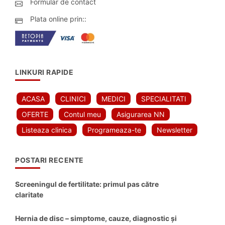
Formular de contact
Plata online prin::
LINKURI RAPIDE
ACASA
CLINICI
MEDICI
SPECIALITATI
OFERTE
Contul meu
Asigurarea NN
Listeaza clinica
Programeaza-te
Newsletter
POSTARI RECENTE
Screeningul de fertilitate: primul pas către
claritate
Hernia de disc – simptome, cauze, diagnostic și