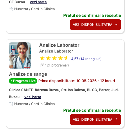
CF Buzau -
vezi harta
Numerar / Card in Clinica
Pretul se confirma la receptie
VEZI DISPONIBILITATEA
Analize Laborator
Analize Laborator
★★★★★
4,57 (14 rating-uri)
121 programari
Analize de sange
Prima disponibilitate: 10.08.2026 - 12 locuri
• Program Live
Clinica SANTE
Adresa
:
Buzau, Str. Ion Baiesu, Bl. C3, Parter, Jud.
Buzau -
vezi harta
Numerar / Card in Clinica
Pretul se confirma la receptie
VEZI DISPONIBILITATEA