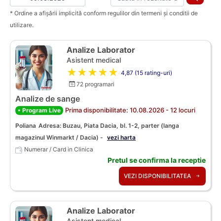
* Ordine a afișării implicită conform regulilor din termeni și conditii de
utilizare.
Analize Laborator
Asistent medical
★★★★★
4,87 (15 rating-uri)
72 programari
Analize de sange
Prima disponibilitate: 10.08.2026 - 12 locuri
• Program Live
Poliana
Adresa: Buzau, Piata Dacia, bl. 1-2, parter (langa
magazinul Winmarkt / Dacia) -
vezi harta
Numerar / Card in Clinica
Pretul se confirma la receptie
VEZI DISPONIBILITATEA
Analize Laborator
Asistent medical