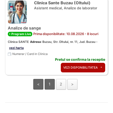
Clinica Sante Buzau (Oltului)
Asistent medical, Analize de laborator
Analize de sange
Prima disponibilitate: 10.08.2026 - 8 locuri
• Program Live
Clinica SANTE
Adresa
:
Buzau, Str. Oltului, nr. 11, Jud. Buzau -
vezi harta
Numerar / Card in Clinica
Pretul se confirma la receptie
VEZI DISPONIBILITATEA
<
1
2
>