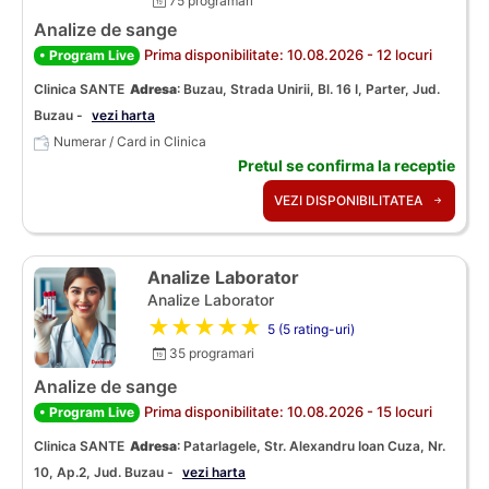
75 programari
Analize de sange
Prima disponibilitate: 10.08.2026 - 12 locuri
• Program Live
Clinica SANTE
Adresa
:
Buzau, Strada Unirii, Bl. 16 I, Parter, Jud.
Buzau -
vezi harta
Numerar / Card in Clinica
Pretul se confirma la receptie
VEZI DISPONIBILITATEA
Analize Laborator
Analize Laborator
★★★★★
5 (5 rating-uri)
35 programari
Analize de sange
Prima disponibilitate: 10.08.2026 - 15 locuri
• Program Live
Clinica SANTE
Adresa
:
Patarlagele, Str. Alexandru Ioan Cuza, Nr.
10, Ap.2, Jud. Buzau -
vezi harta