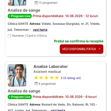
13 programari
Analize de sange
Prima disponibilitate: 10.08.2026 - 12 locuri
• Program Live
Clinica SANTE
Adresa
:
Videle, Soseaua Giurgiului, nr. 21, Videle,
jud. Teleorman -
vezi harta
Numerar / Card in Clinica
Pretul se confirma la receptie
VEZI DISPONIBILITATEA
Analize Laborator
Asistent medical
★★★★★
5 (3 rating-uri)
4 programari
Analize de sange
Prima disponibilitate: 10.08.2026 - 8 locuri
• Program Live
Clinica SANTE
Adresa
:
Rosiorii de Vede, Str. Rahovei, Bl. 102 -
103, parter, jud. Teleorman -
vezi harta