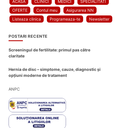
ACASA
CLINICI
MEDICI
SPECIALITATI
OFERTE
Contul meu
Asigurarea NN
Listeaza clinica
Programeaza-te
Newsletter
POSTARI RECENTE
Screeningul de fertilitate: primul pas către
claritate
Hernia de disc – simptome, cauze, diagnostic și
opțiuni moderne de tratament
ANPC