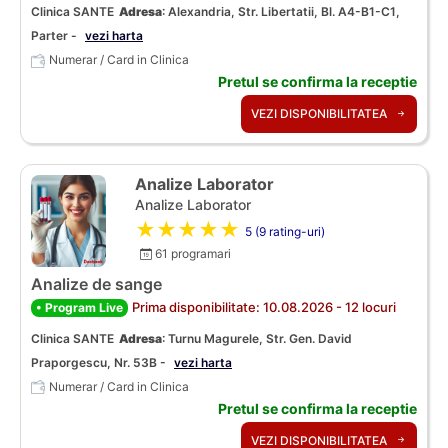
Clinica SANTE
Adresa
:
Alexandria, Str. Libertatii, Bl. A4-B1-C1,
Parter -
vezi harta
Numerar / Card in Clinica
Pretul se confirma la receptie
VEZI DISPONIBILITATEA
Analize Laborator
Analize Laborator
★★★★★
5 (9 rating-uri)
61 programari
Analize de sange
Prima disponibilitate: 10.08.2026 - 12 locuri
• Program Live
Clinica SANTE
Adresa
:
Turnu Magurele, Str. Gen. David
Praporgescu, Nr. 53B -
vezi harta
Numerar / Card in Clinica
Pretul se confirma la receptie
VEZI DISPONIBILITATEA