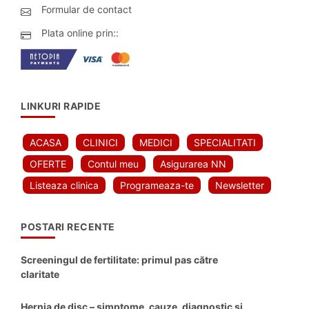
Formular de contact
Plata online prin::
LINKURI RAPIDE
ACASA
CLINICI
MEDICI
SPECIALITATI
OFERTE
Contul meu
Asigurarea NN
Listeaza clinica
Programeaza-te
Newsletter
POSTARI RECENTE
Screeningul de fertilitate: primul pas către
claritate
Hernia de disc – simptome, cauze, diagnostic și