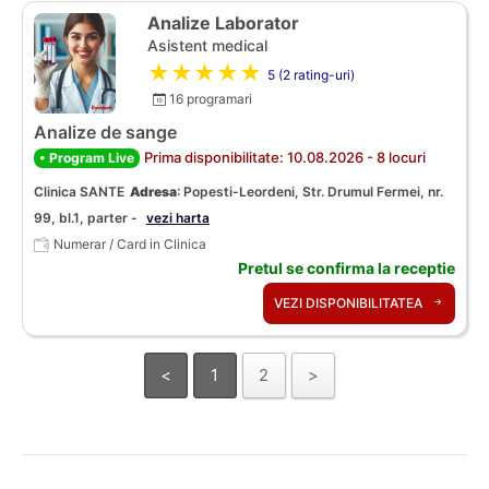
Analize Laborator
Asistent medical
★★★★★
5 (2 rating-uri)
16 programari
Analize de sange
Prima disponibilitate: 10.08.2026 - 8 locuri
• Program Live
Clinica SANTE
Adresa
:
Popesti-Leordeni, Str. Drumul Fermei, nr.
99, bl.1, parter -
vezi harta
Numerar / Card in Clinica
Pretul se confirma la receptie
VEZI DISPONIBILITATEA
<
1
2
>