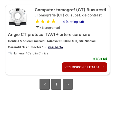
Computer tomograf (CT) Bucuresti
, Tomografie (CT) cu subst. de contrast
★★★★★
4 (4 rating-uri)
46 programari
Angio CT protocol TAVI + artere coronare
Centrul Medical Emerald.
Adresa: BUCURESTI, Str. Nicolae
Caramfil Nr.75, Sector 1 -
vezi harta
Numerar / Card in Clinica
3780 lei
VEZI DISPONIBILITATEA
<
1
>