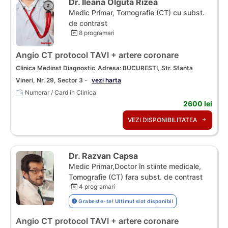
Dr. Ileana Olguta Rizea
Medic Primar, Tomografie (CT) cu subst.
de contrast
8 programari
Angio CT protocol TAVI + artere coronare
Clinica Medinst Diagnostic
Adresa: BUCURESTI, Str. Sfanta
Vineri, Nr. 29, Sector 3 -
vezi harta
Numerar / Card in Clinica
2600 lei
VEZI DISPONIBILITATEA
Dr. Razvan Capsa
Medic Primar,Doctor în stiinte medicale,
Tomografie (CT) fara subst. de contrast
4 programari
Grabeste-te! Ultimul slot disponibil
Angio CT protocol TAVI + artere coronare