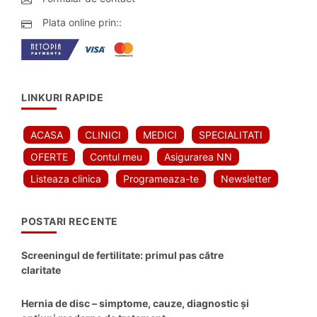
Plata online prin::
LINKURI RAPIDE
ACASA
CLINICI
MEDICI
SPECIALITATI
OFERTE
Contul meu
Asigurarea NN
Listeaza clinica
Programeaza-te
Newsletter
POSTARI RECENTE
Screeningul de fertilitate: primul pas către
claritate
Hernia de disc – simptome, cauze, diagnostic și