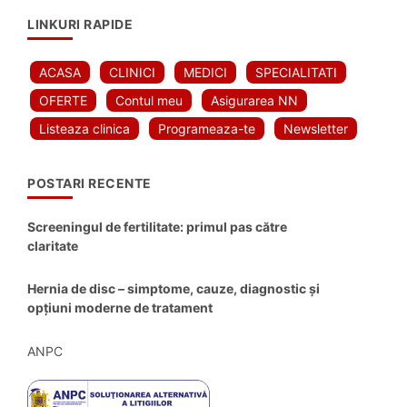
LINKURI RAPIDE
ACASA
CLINICI
MEDICI
SPECIALITATI
OFERTE
Contul meu
Asigurarea NN
Listeaza clinica
Programeaza-te
Newsletter
POSTARI RECENTE
Screeningul de fertilitate: primul pas către
claritate
Hernia de disc – simptome, cauze, diagnostic și
opțiuni moderne de tratament
ANPC