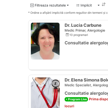
Filtreaza rezultatele
Implicit
* Ordine a afișării implicită conform regulilor din termeni și co
Dr. Lucia Carbune
Medic Primar, Alergologie
10 programari
Consultatie alergolo
Dr. Elena Simona Bo
Medic Specialist, Alergolog
Consultatie alergolo
Prima dispo
• Program Live
locuri