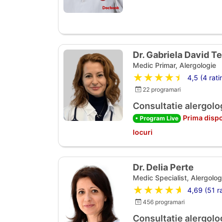
Dr. Gabriela David T
Medic Primar, Alergologie
★★★★★
4,5 (4 rati
22 programari
Consultatie alergolo
Prima dispo
• Program Live
locuri
Dr. Delia Perte
Medic Specialist, Alergolog
★★★★★
4,69 (51 ra
456 programari
Consultatie alergolo