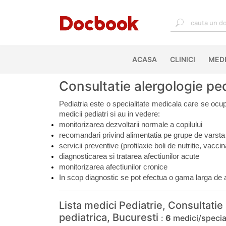
ACASA
(CURRENT)
CLINICI
MEDI
Consultatie alergologie pe
Pediatria este o specialitate medicala care se ocupa cu
medicii pediatri si au in vedere:
monitorizarea dezvoltarii normale a copilului
recomandari privind alimentatia pe grupe de varsta 
servicii preventive (profilaxie boli de nutritie, vaccin
diagnosticarea si tratarea afectiunilor acute
monitorizarea afectiunilor cronice
In scop diagnostic se pot efectua o gama larga de an
Lista medici Pediatrie, Consultatie
pediatrica, Bucuresti
:
6
medici/special