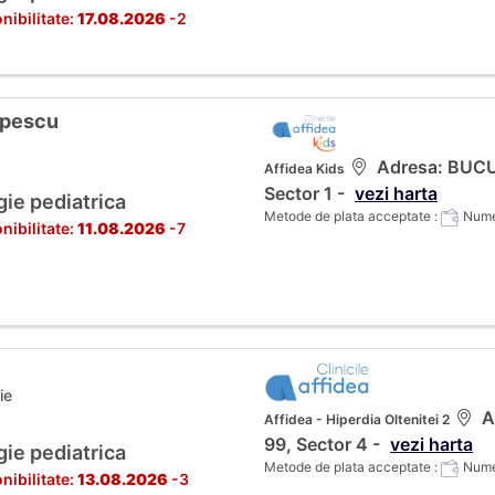
nibilitate:
17.08.2026
-2
opescu
Adresa: BUCUR
Affidea Kids
Sector 1 -
vezi harta
gie pediatrica
Metode de plata acceptate :
Numer
nibilitate:
11.08.2026
-7
ie
A
Affidea - Hiperdia Oltenitei 2
99, Sector 4 -
vezi harta
gie pediatrica
Metode de plata acceptate :
Numer
nibilitate:
13.08.2026
-3