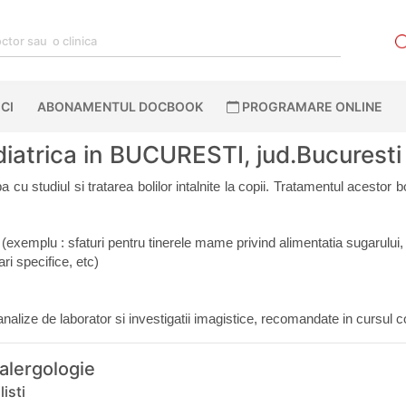
CI
ABONAMENTUL DOCBOOK
PROGRAMARE ONLINE
diatrica in BUCURESTI, jud.Bucuresti
 studiul si tratarea bolilor intalnite la copii. Tratamentul acestor boli 
(exemplu : sfaturi pentru tinerele mame privind alimentatia sugarului, 
ari specifice, etc)
alize de laborator si investigatii imagistice, recomandate in cursul co
 alergologie
isti