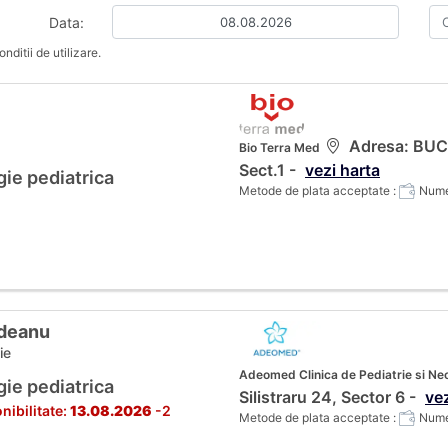
Data:
nditii de utilizare.
Adresa: BUCUR
Bio Terra Med
Sect.1 -
vezi harta
gie pediatrica
Metode de plata acceptate :
Numer
ldeanu
ie
Adeomed Clinica de Pediatrie si Ne
gie pediatrica
Silistraru 24, Sector 6 -
vez
nibilitate:
13.08.2026
-2
Metode de plata acceptate :
Numer