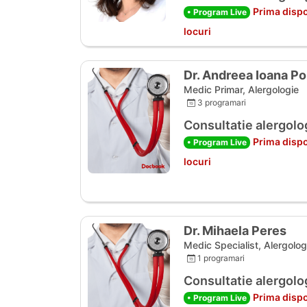
Prima dispo
• Program Live
locuri
Dr. Andreea Ioana P
Medic Primar, Alergologie
3 programari
Consultatie alergolo
Prima dispo
• Program Live
locuri
Dr. Mihaela Peres
Medic Specialist, Alergolog
1 programari
Consultatie alergolo
Prima dispo
• Program Live