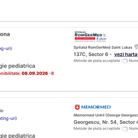
eona
Spitalul RomGerMed Saint Lukas
ng-uri)
137C, Sector 6 -
vezi harta
Metode de plata acceptate :
Numer
gie pediatrica
nibilitate:
08.09.2026
-8
ie
Memormed Unirii (George Georges
ting-uri)
Georgescu, Nr. 54, Sector 
Metode de plata acceptate :
Numer
gie pediatrica