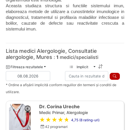
organismului este imunologia.
Aceasta studiaza structura si functiile sistemului imun, 
elaboreaza metode de utilizare a cunostintelor imunologice in 
diagnosticul, tratamentul si profilaxia maladiilor infectioase si 
bolilor, cauzate de defecte sau reactivitate crescuta a 
sistemului imun.
Lista medici Alergologie, Consultatie
alergologie, Mures
:
1
medici/specialisti
Filtreaza rezultatele
Implicit
* Ordine a afișării implicită conform regulilor din termeni și conditii de
utilizare.
Dr. Corina Ureche
Medic Primar, Alergologie
★★★★★
4,75 (8 rating-uri)
42 programari