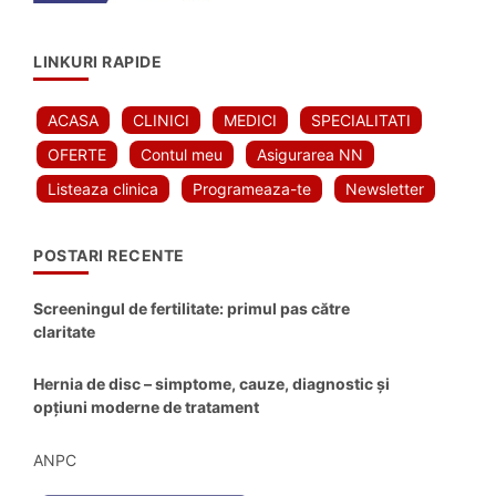
LINKURI RAPIDE
ACASA
CLINICI
MEDICI
SPECIALITATI
OFERTE
Contul meu
Asigurarea NN
Listeaza clinica
Programeaza-te
Newsletter
POSTARI RECENTE
Screeningul de fertilitate: primul pas către
claritate
Hernia de disc – simptome, cauze, diagnostic și
opțiuni moderne de tratament
ANPC