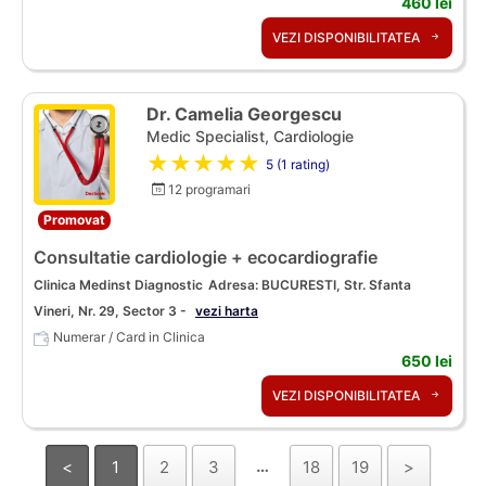
460 lei
VEZI DISPONIBILITATEA
Dr. Camelia Georgescu
Medic Specialist, Cardiologie
★★★★★
5 (1 rating)
12 programari
Promovat
Consultatie cardiologie + ecocardiografie
Clinica Medinst Diagnostic
Adresa: BUCURESTI, Str. Sfanta
Vineri, Nr. 29, Sector 3 -
vezi harta
Numerar / Card in Clinica
650 lei
VEZI DISPONIBILITATEA
…
<
1
2
3
18
19
>