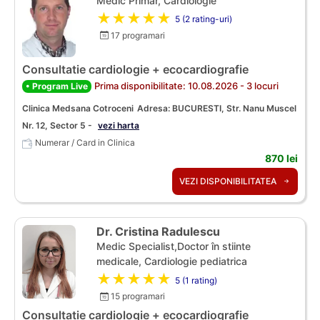
Medic Primar, Cardiologie
★★★★★
5 (2 rating-uri)
17 programari
Consultatie cardiologie + ecocardiografie
Prima disponibilitate: 10.08.2026 - 3 locuri
• Program Live
Clinica Medsana Cotroceni
Adresa: BUCURESTI, Str. Nanu Muscel
Nr. 12, Sector 5 -
vezi harta
Numerar / Card in Clinica
870 lei
VEZI DISPONIBILITATEA
Dr. Cristina Radulescu
Medic Specialist,Doctor în stiinte
medicale, Cardiologie pediatrica
★★★★★
5 (1 rating)
15 programari
Consultatie cardiologie + ecocardiografie