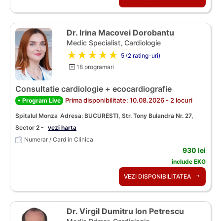
Dr. Irina Macovei Dorobantu
Medic Specialist, Cardiologie
★★★★★
5 (2 rating-uri)
18 programari
Consultatie cardiologie + ecocardiografie
Prima disponibilitate: 10.08.2026 - 2 locuri
• Program Live
Spitalul Monza
Adresa: BUCURESTI, Str. Tony Bulandra Nr. 27,
Sector 2 -
vezi harta
Numerar / Card in Clinica
930 lei
include EKG
VEZI DISPONIBILITATEA
Dr. Virgil Dumitru Ion Petrescu