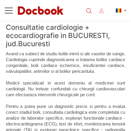
Consultatie cardiologie +
ecocardiografie in BUCURESTI,
jud.Bucuresti
Avand ca subiect de studiu bolile inimii si ale vaselor de sange, 
Cardiologia cuprinde diagnosticarea si tratarea bolilor cardiace 
congenitale, bolii cardiace ischemice, insuficientei cardiace, 
valvulopatiilor, aritmiilor si al bolilor pericardului. 
Medicii specializati in acest domeniu al medicinei sunt 
cardiologii. Nu trebuie confundati cu chirurgii cardiovasculari 
care efectueaza interventii chirurgicale pe cord.
Pentru a putea pune un diagnostic precis si pentru a evalua 
corect stadiul bolii, consultatia cardiologica este completata cu 
analize de laborator specifice, explorari functionale cardiace - 
electrocardiograma (ECG), test de efort, monitorizarea tensinii 
arteriale (TA) si explorari paraclinice specifice - radiografia 