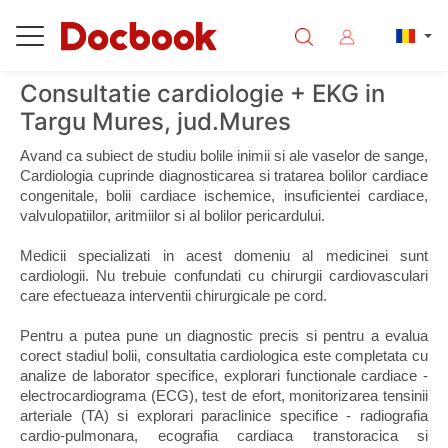
Consultatie cardiologie + EKG in
Targu Mures, jud.Mures
Avand ca subiect de studiu bolile inimii si ale vaselor de sange, 
Cardiologia cuprinde diagnosticarea si tratarea bolilor cardiace 
congenitale, bolii cardiace ischemice, insuficientei cardiace, 
valvulopatiilor, aritmiilor si al bolilor pericardului. 
Medicii specializati in acest domeniu al medicinei sunt 
cardiologii. Nu trebuie confundati cu chirurgii cardiovasculari 
care efectueaza interventii chirurgicale pe cord.
Pentru a putea pune un diagnostic precis si pentru a evalua 
corect stadiul bolii, consultatia cardiologica este completata cu 
analize de laborator specifice, explorari functionale cardiace - 
electrocardiograma (ECG), test de efort, monitorizarea tensinii 
arteriale (TA) si explorari paraclinice specifice - radiografia 
cardio-pulmonara, ecografia cardiaca transtoracica si 