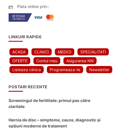
Plata online prin::
LINKURI RAPIDE
ACASA
CLINICI
MEDICI
SPECIALITATI
OFERTE
Contul meu
Asigurarea NN
Listeaza clinica
Programeaza-te
Newsletter
POSTARI RECENTE
Screeningul de fertilitate: primul pas către
claritate
Hernia de disc – simptome, cauze, diagnostic și
opțiuni moderne de tratament