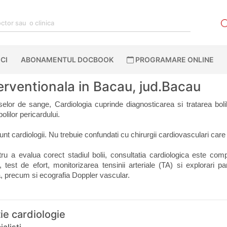
CI
ABONAMENTUL DOCBOOK
PROGRAMARE ONLINE
terventionala in Bacau, jud.Bacau
selor de sange, Cardiologia cuprinde diagnosticarea si tratarea bolil
bolilor pericardului. 
nt cardiologii. Nu trebuie confundati cu chirurgii cardiovasculari care
 a evalua corect stadiul bolii, consultatia cardiologica este compl
est de efort, monitorizarea tensinii arteriale (TA) si explorari par
a, precum si ecografia Doppler vascular.
ie cardiologie