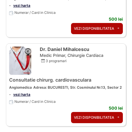
-
vezi harta
Numerar / Card in Clinica
500 lei
VEZI DISPONIBILITATEA
Dr. Daniel Mihalcescu
Medic Primar, Chirurgie Cardiaca
3 programari
Consultatie chirurg. cardiovasculara
Angiomedica
Adresa: BUCURESTI, Str. Cosminului Nr.13, Sector 2
-
vezi harta
Numerar / Card in Clinica
500 lei
VEZI DISPONIBILITATEA