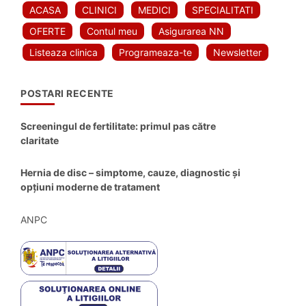
ACASA
CLINICI
MEDICI
SPECIALITATI
OFERTE
Contul meu
Asigurarea NN
Listeaza clinica
Programeaza-te
Newsletter
POSTARI RECENTE
Screeningul de fertilitate: primul pas către
claritate
Hernia de disc – simptome, cauze, diagnostic și
opțiuni moderne de tratament
ANPC