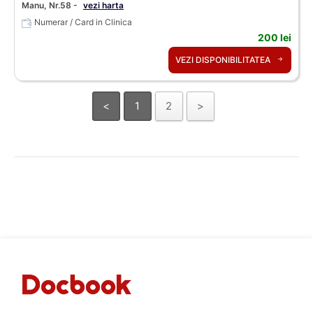
Manu, Nr.58 -
vezi harta
Numerar / Card in Clinica
200 lei
VEZI DISPONIBILITATEA
<
1
2
>