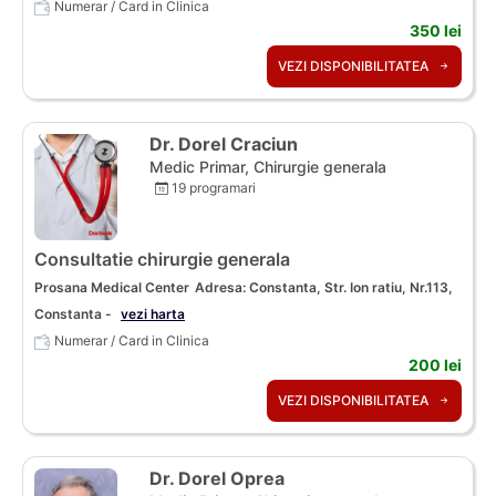
Numerar / Card in Clinica
350 lei
VEZI DISPONIBILITATEA
Dr. Dorel Craciun
Medic Primar, Chirurgie generala
19 programari
Consultatie chirurgie generala
Prosana Medical Center
Adresa: Constanta, Str. Ion ratiu, Nr.113,
Constanta -
vezi harta
Numerar / Card in Clinica
200 lei
VEZI DISPONIBILITATEA
Dr. Dorel Oprea