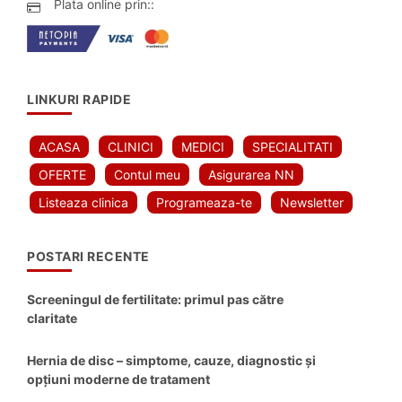
Plata online prin::
LINKURI RAPIDE
ACASA
CLINICI
MEDICI
SPECIALITATI
OFERTE
Contul meu
Asigurarea NN
Listeaza clinica
Programeaza-te
Newsletter
POSTARI RECENTE
Screeningul de fertilitate: primul pas către
claritate
Hernia de disc – simptome, cauze, diagnostic și
opțiuni moderne de tratament