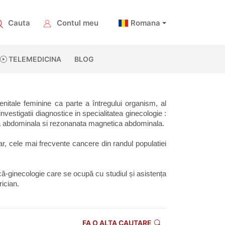
Cauta
Contul meu
Romana
TELEMEDICINA
BLOG
nitale feminine ca parte a întregului organism, al 
vestigatii diagnostice in specialitatea ginecologie : 
ata abdominala si rezonanata magnetica abdominala. 
 cele mai frecvente cancere din randul populatiei 
ică-ginecologie care se ocupă cu studiul și asistența 
rician.
FA O ALTA CAUTARE