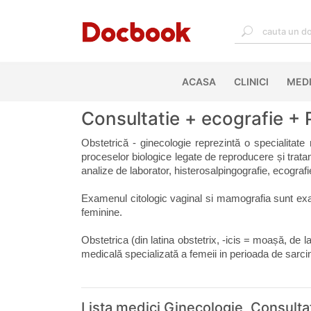
ACASA
(CURRENT)
CLINICI
MEDI
Consultatie + ecografie + 
Obstetrică - ginecologie reprezintă o specialitate
proceselor biologice legate de reproducere și tratame
analize de laborator, histerosalpingografie, ecogr
Examenul citologic vaginal si mamografia sunt exa
feminine.
Obstetrica (din latina obstetrix, -icis = moașă, de l
medicală specializată a femeii in perioada de sarcin
Lista medici Ginecologie, Consulta