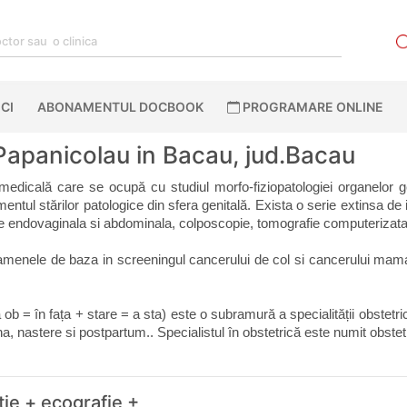
CI
ABONAMENTUL DOCBOOK
PROGRAMARE ONLINE
Papanicolau in Bacau, jud.Bacau
 medicală care se ocupă cu studiul morfo-fiziopatologiei organelor ge
ntul stărilor patologice din sfera genitală. Exista o serie extinsa de in
afie endovaginala si abdominala, colposcopie, tomografie computeriz
menele de baza in screeningul cancerului de col si cancerului mamar,
a ob = în fața + stare = a sta) este o subramură a specialității obstetr
a, nastere si postpartum.. Specialistul în obstetrică este numit obstet
tie + ecografie +