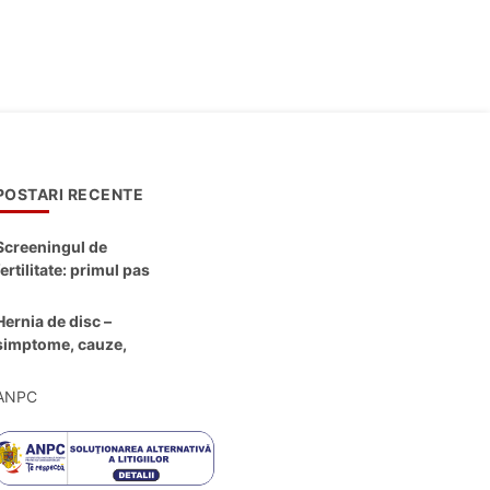
POSTARI RECENTE
Screeningul de
fertilitate: primul pas
către claritate
Hernia de disc –
simptome, cauze,
diagnostic și opțiuni
moderne de
ANPC
tratament