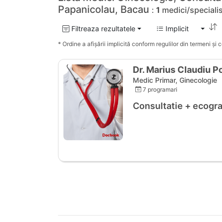
Papanicolau, Bacau
:
1
medici/specialis
Filtreaza rezultatele
Implicit
* Ordine a afișării implicită conform regulilor din termeni și co
Dr. Marius Claudiu P
Medic Primar, Ginecologie
7 programari
Consultatie + ecogra