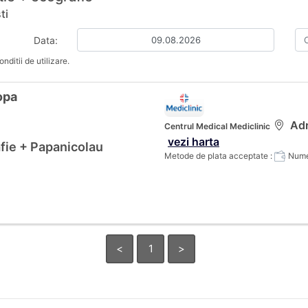
ti
Data:
nditii de utilizare.
opa
Adr
Centrul Medical Mediclinic
vezi harta
fie + Papanicolau
Metode de plata acceptate :
Numer
<
1
>