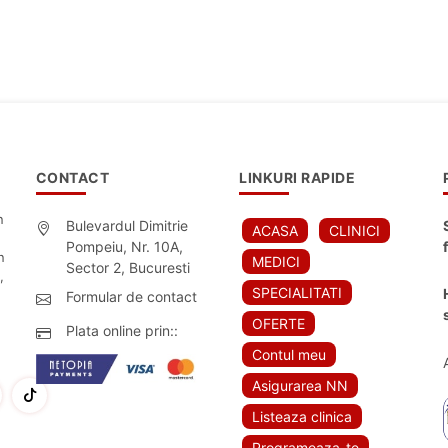
CONTACT
LINKURI RAPIDE
n
Bulevardul Dimitrie
ACASA
CLINICI
Pompeiu, Nr. 10A,
n
MEDICI
Sector 2, Bucuresti
,
SPECIALITATI
Formular de contact
OFERTE
Plata online prin::
Contul meu
Asigurarea NN
Listeaza clinica
Programeaza-te