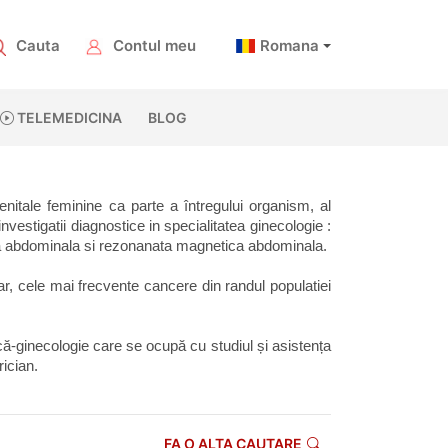
Cauta
Contul meu
Romana
TELEMEDICINA
BLOG
nitale feminine ca parte a întregului organism, al 
vestigatii diagnostice in specialitatea ginecologie : 
ata abdominala si rezonanata magnetica abdominala. 
 cele mai frecvente cancere din randul populatiei 
ică-ginecologie care se ocupă cu studiul și asistența 
rician.
FA O ALTA CAUTARE