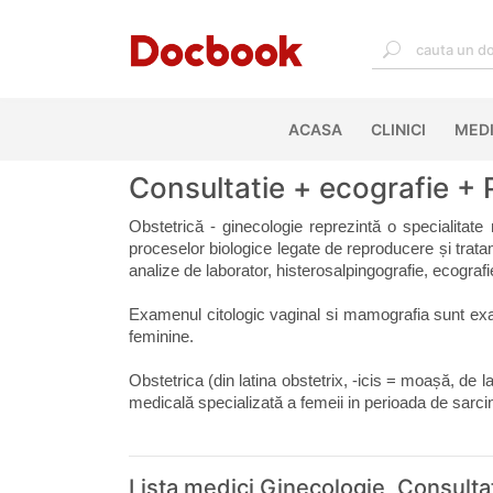
ACASA
(CURRENT)
CLINICI
MEDI
Consultatie + ecografie + 
Obstetrică - ginecologie reprezintă o specialitate
proceselor biologice legate de reproducere și tratame
analize de laborator, histerosalpingografie, ecogr
Examenul citologic vaginal si mamografia sunt exa
feminine.
Obstetrica (din latina obstetrix, -icis = moașă, de l
medicală specializată a femeii in perioada de sarcin
Lista medici Ginecologie, Consulta