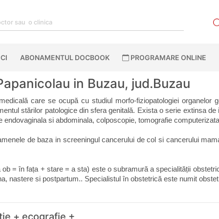
CI
ABONAMENTUL DOCBOOK
PROGRAMARE ONLINE
Papanicolau in Buzau, jud.Buzau
 medicală care se ocupă cu studiul morfo-fiziopatologiei organelor ge
ntul stărilor patologice din sfera genitală. Exista o serie extinsa de in
afie endovaginala si abdominala, colposcopie, tomografie computeriz
menele de baza in screeningul cancerului de col si cancerului mamar,
a ob = în fața + stare = a sta) este o subramură a specialității obstetr
a, nastere si postpartum.. Specialistul în obstetrică este numit obstet
tie + ecografie +