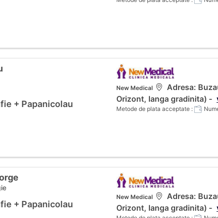
u
Adresa: Buzau
New Medical
Orizont, langa gradinita) -
fie + Papanicolau
Metode de plata acceptate :
Numer
eorge
ie
Adresa: Buzau
New Medical
fie + Papanicolau
Orizont, langa gradinita) -
Metode de plata acceptate :
Numer