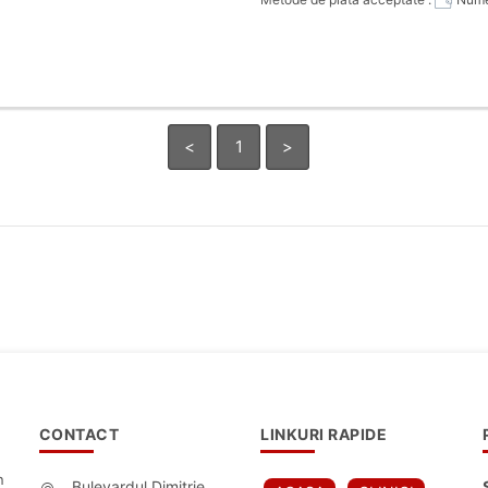
<
1
>
CONTACT
LINKURI RAPIDE
n
Bulevardul Dimitrie