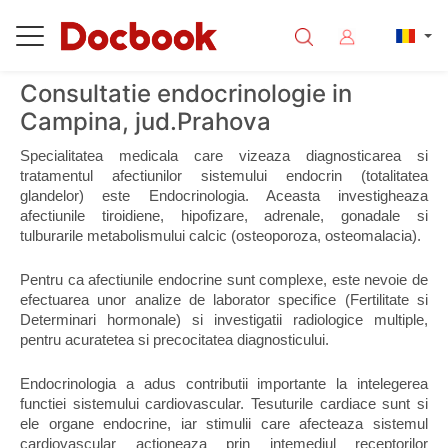
Consultatie endocrinologie in
Campina, jud.Prahova
Specialitatea medicala care vizeaza diagnosticarea si 
tratamentul afectiunilor sistemului endocrin (totalitatea 
glandelor) este Endocrinologia. Aceasta investigheaza 
afectiunile tiroidiene, hipofizare, adrenale, gonadale si 
tulburarile metabolismului calcic (osteoporoza, osteomalacia).
Pentru ca afectiunile endocrine sunt complexe, este nevoie de 
efectuarea unor analize de laborator specifice (Fertilitate si 
Determinari hormonale) si investigatii radiologice multiple, 
pentru acuratetea si precocitatea diagnosticului.
Endocrinologia a adus contributii importante la intelegerea 
functiei sistemului cardiovascular. Tesuturile cardiace sunt si 
ele organe endocrine, iar stimulii care afecteaza sistemul 
cardiovascular actioneaza prin intemediul receptorilor 