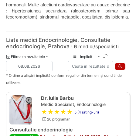
hormonali. Multe afectiuni cardiovasculare au cauze endocrine 
: hipertensiunea secundara (aldosteronism primar sau 
feocromocitom), sindromul metabolic, obezitatea, dislipidemia.
Lista medici Endocrinologie, Consultatie
endocrinologie, Prahova
:
6
medici/specialisti
Filtreaza rezultatele
Implicit
* Ordine a afișării implicită conform regulilor din termeni și conditii de
utilizare.
Dr. Iulia Barbu
Medic Specialist, Endocrinologie
★★★★★
5 (4 rating-uri)
26 programari
Consultatie endocrinologie