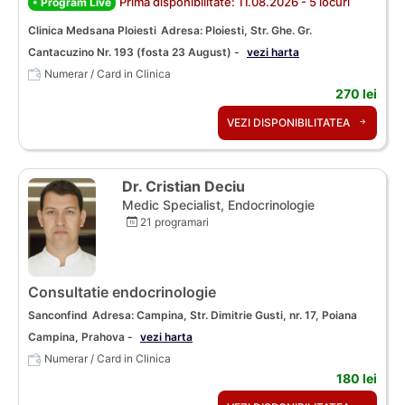
Prima disponibilitate: 11.08.2026 - 5 locuri
• Program Live
Clinica Medsana Ploiesti
Adresa: Ploiesti, Str. Ghe. Gr.
Cantacuzino Nr. 193 (fosta 23 August) -
vezi harta
Numerar / Card in Clinica
270 lei
VEZI DISPONIBILITATEA
Dr. Cristian Deciu
Medic Specialist, Endocrinologie
21 programari
Consultatie endocrinologie
Sanconfind
Adresa: Campina, Str. Dimitrie Gusti, nr. 17, Poiana
Campina, Prahova -
vezi harta
Numerar / Card in Clinica
180 lei