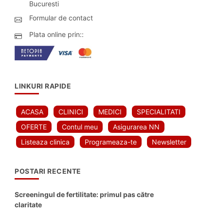
Bucuresti
Formular de contact
Plata online prin::
LINKURI RAPIDE
ACASA
CLINICI
MEDICI
SPECIALITATI
OFERTE
Contul meu
Asigurarea NN
Listeaza clinica
Programeaza-te
Newsletter
POSTARI RECENTE
Screeningul de fertilitate: primul pas către
claritate