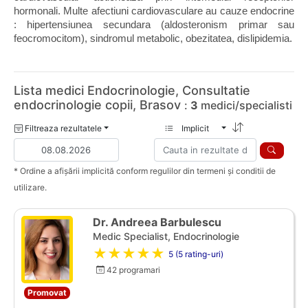
hormonali. Multe afectiuni cardiovasculare au cauze endocrine 
: hipertensiunea secundara (aldosteronism primar sau 
feocromocitom), sindromul metabolic, obezitatea, dislipidemia.
Lista medici Endocrinologie, Consultatie
endocrinologie copii, Brasov
:
3
medici/specialisti
Filtreaza rezultatele
Implicit
* Ordine a afișării implicită conform regulilor din termeni și conditii de
utilizare.
Dr. Andreea Barbulescu
Medic Specialist, Endocrinologie
★★★★★
5 (5 rating-uri)
42 programari
Promovat