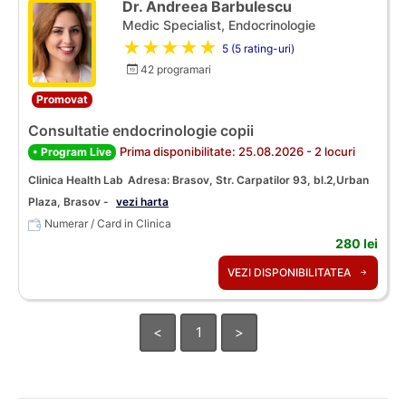
Dr. Andreea Barbulescu
Medic Specialist, Endocrinologie
★★★★★
5 (5 rating-uri)
42 programari
Promovat
Consultatie endocrinologie copii
Prima disponibilitate: 25.08.2026 - 2 locuri
• Program Live
Clinica Health Lab
Adresa: Brasov, Str. Carpatilor 93, bl.2,Urban
Plaza, Brasov -
vezi harta
Numerar / Card in Clinica
280 lei
VEZI DISPONIBILITATEA
<
1
>