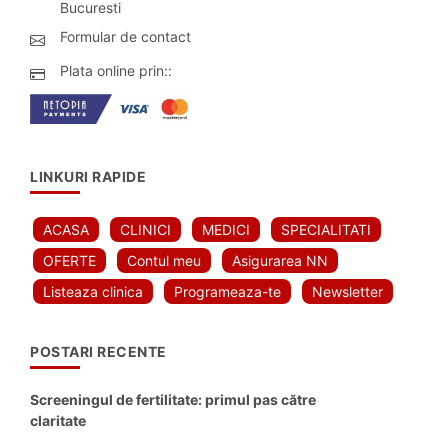
Bucuresti
Formular de contact
Plata online prin::
LINKURI RAPIDE
ACASA
CLINICI
MEDICI
SPECIALITATI
OFERTE
Contul meu
Asigurarea NN
Listeaza clinica
Programeaza-te
Newsletter
POSTARI RECENTE
Screeningul de fertilitate: primul pas către
claritate